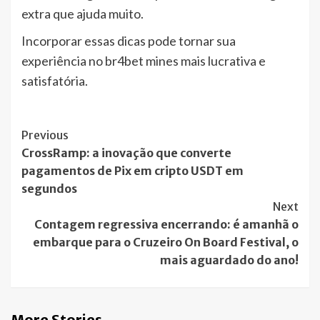
extra que ajuda muito.
Incorporar essas dicas pode tornar sua
experiência no br4bet mines mais lucrativa e
satisfatória.
Post
Previous
CrossRamp: a inovação que converte
Navigation
pagamentos de Pix em cripto USDT em
segundos
Next
Contagem regressiva encerrando: é amanhã o
embarque para o Cruzeiro On Board Festival, o
mais aguardado do ano!
More Stories