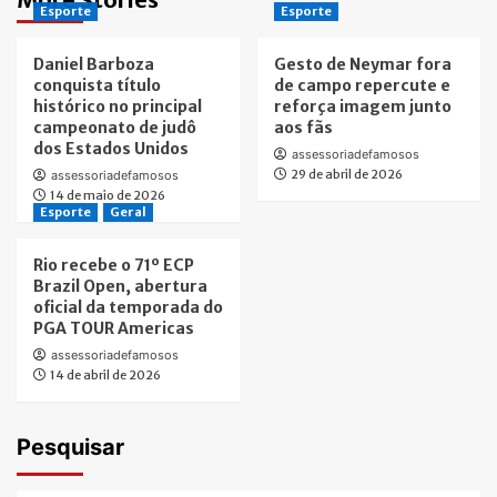
Esporte
Esporte
Daniel Barboza
Gesto de Neymar fora
conquista título
de campo repercute e
histórico no principal
reforça imagem junto
campeonato de judô
aos fãs
dos Estados Unidos
assessoriadefamosos
29 de abril de 2026
assessoriadefamosos
14 de maio de 2026
Esporte
Geral
Rio recebe o 71º ECP
Brazil Open, abertura
oficial da temporada do
PGA TOUR Americas
assessoriadefamosos
14 de abril de 2026
Pesquisar