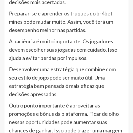
decisões mais acertadas.
Preparar-se e aprender os truques do br4bet
mines pode mudar muito. Assim, você terá um
desempenho melhor nas partidas.
A paciência é muito importante. Os jogadores
devem escolher suas jogadas com cuidado. Isso
ajuda a evitar perdas por impulsos.
Desenvolver uma estratégia que combine com
seu estilo de jogo pode ser muito útil. Uma
estratégia bem pensada é mais eficaz que
decisões apressadas.
Outro ponto importante é aproveitar as
promoções e bônus da plataforma. Ficar de olho
nessas oportunidades pode aumentar suas
chances de ganhar. Isso pode trazer uma margem