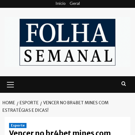
Skip
Início
Geral
to
content
Primary
Menu
HOME
ESPORTE
VENCER NO BR4BET MINES COM
ESTRATÉGIAS E DICAS!
Esporte
Vencer no br4bet mines com