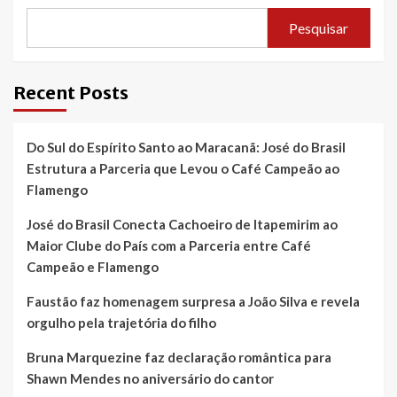
Pesquisar
Recent Posts
Do Sul do Espírito Santo ao Maracanã: José do Brasil
Estrutura a Parceria que Levou o Café Campeão ao
Flamengo
José do Brasil Conecta Cachoeiro de Itapemirim ao
Maior Clube do País com a Parceria entre Café
Campeão e Flamengo
Faustão faz homenagem surpresa a João Silva e revela
orgulho pela trajetória do filho
Bruna Marquezine faz declaração romântica para
Shawn Mendes no aniversário do cantor