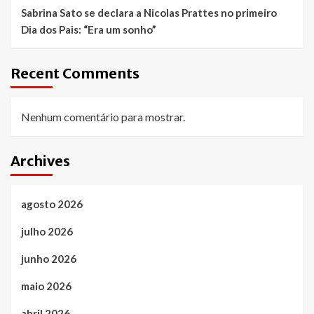
Sabrina Sato se declara a Nicolas Prattes no primeiro
Dia dos Pais: “Era um sonho”
Recent Comments
Nenhum comentário para mostrar.
Archives
agosto 2026
julho 2026
junho 2026
maio 2026
abril 2026