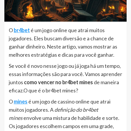
O
br4bet
é um jogo online que atrai muitos
jogadores. Eles buscam diversão e a chance de
ganhar dinheiro. Neste artigo, vamos mostrar as
melhores estratégias e dicas para você ganhar.
Se você é novo nesse jogo ou já joga há um tempo,
essas informações são para você. Vamos aprender
juntos
como vencer no br4bet mines
de maneira
eficaz.O que é o br4bet mines?
O
mines
é um jogo de cassino online que atrai
muitos jogadores. A
definição do br4bet
mines
envolve uma mistura de habilidade e sorte.
Os jogadores escolhem campos em uma grade,