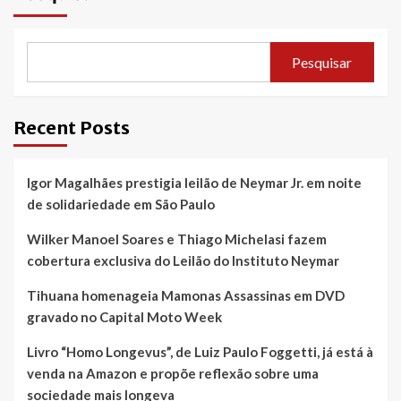
entram
entram
no
no
circuito
circuito
das
das
Pesquisar
terapias
terapias
sensuais
sensuais
Recent Posts
Igor Magalhães prestigia leilão de Neymar Jr. em noite
de solidariedade em São Paulo
Wilker Manoel Soares e Thiago Michelasi fazem
cobertura exclusiva do Leilão do Instituto Neymar
Tihuana homenageia Mamonas Assassinas em DVD
gravado no Capital Moto Week
Livro “Homo Longevus”, de Luiz Paulo Foggetti, já está à
venda na Amazon e propõe reflexão sobre uma
sociedade mais longeva