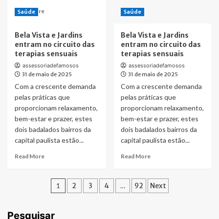
do
“Os
Read
Read More
ano!
Saúde
Saúde
Brutos”,
more
banda
about
Bela Vista e Jardins
Bela Vista e Jardins
mineira
Contagem
entram no circuito das
entram no circuito das
de
regressiva
terapias sensuais
terapias sensuais
Forró
encerrando:
e
é
assessoriadefamosos
assessoriadefamosos
Piseiro
31 de maio de 2025
amanhã
31 de maio de 2025
que
o
Com a crescente demanda
Com a crescente demanda
vem
embarque
pelas práticas que
pelas práticas que
ganhando
para
proporcionam relaxamento,
proporcionam relaxamento,
destaque
o
bem-estar e prazer, estes
bem-estar e prazer, estes
Cruzeiro
dois badalados bairros da
dois badalados bairros da
On
capital paulista estão...
Board
capital paulista estão...
Festival,
Read
Read
Read More
Read More
o
more
more
mais
about
about
aguardado
Paginação
Bela
Bela
1
2
3
4
…
92
Next
do
Vista
Vista
ano!
de
e
e
Jardins
Jardins
posts
Pesquisar