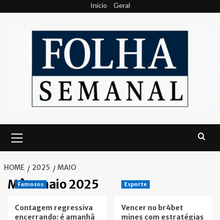
Skip
Início
Geral
to
content
Primary
Menu
HOME
2025
MAIO
Mês:
maio 2025
Famosos
Esporte
Contagem regressiva
Vencer no br4bet
encerrando: é amanhã
mines com estratégias