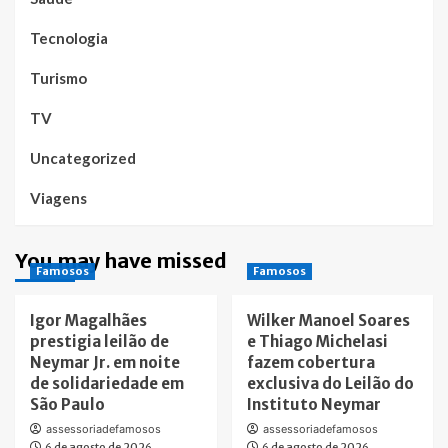
Tecnologia
Turismo
TV
Uncategorized
Viagens
You may have missed
Famosos
Famosos
Igor Magalhães
Wilker Manoel Soares
prestigia leilão de
e Thiago Michelasi
Neymar Jr. em noite
fazem cobertura
de solidariedade em
exclusiva do Leilão do
São Paulo
Instituto Neymar
assessoriadefamosos
assessoriadefamosos
6 de agosto de 2026
6 de agosto de 2026