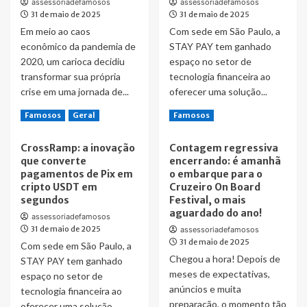
o
assessoriadefamosos
assessoriadefamosos
31 de maio de 2025
embarque
31 de maio de 2025
para
Em meio ao caos
Com sede em São Paulo, a
o
econômico da pandemia de
STAY PAY tem ganhado
Cruzeiro
2020, um carioca decidiu
espaço no setor de
On
transformar sua própria
tecnologia financeira ao
Board
crise em uma jornada de...
oferecer uma solução...
Festival,
o
Read
Read
Read More
Read More
Famosos
Geral
Famosos
mais
more
more
aguardado
about
about
do
CrossRamp: a inovação
Contagem regressiva
De
CrossRamp:
ano!
que converte
encerrando: é amanhã
Aluno
a
pagamentos de Pix em
o embarque para o
a
inovação
cripto USDT em
Cruzeiro On Board
Mentor:
que
segundos
Festival, o mais
Como
converte
aguardado do ano!
Henrique
pagamentos
assessoriadefamosos
31 de maio de 2025
Trader
de
assessoriadefamosos
Criou
31 de maio de 2025
Pix
Com sede em São Paulo, a
um
em
Chegou a hora! Depois de
STAY PAY tem ganhado
Império
cripto
meses de expectativas,
espaço no setor de
com
USDT
anúncios e muita
tecnologia financeira ao
Mais
em
preparação, o momento tão
oferecer uma solução...