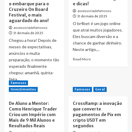
o embarque para o
e dicas!
Cruzeiro On Board
assessoriadefamosos
Festival, o mais
31 de maio de 2025
aguardado do ano!
O br4bet é um jogo online
assessoriadefamosos
que atrai muitos jogadores.
31 de maio de 2025
Eles buscam diversão e a
Chegou a hora! Depois de
chance de ganhar dinheiro.
meses de expectativas,
Neste artigo,...
anúncios e muita
Read
Read More
preparação, o momento tão
more
esperado finalmente
about
chegou: amanhã, quinta-
Vencer
feira...
no
Famosos
br4bet
Read
Read More
Investimentos
Famosos
Geral
mines
more
com
about
De Aluno a Mentor:
CrossRamp: a inovação
estratégias
Contagem
Como Henrique Trader
que converte
e
regressiva
Criou um Império com
pagamentos de Pix em
dicas!
encerrando:
Mais de 9 Mil Alunos e
cripto USDT em
é
Resultados Reais
segundos
amanhã