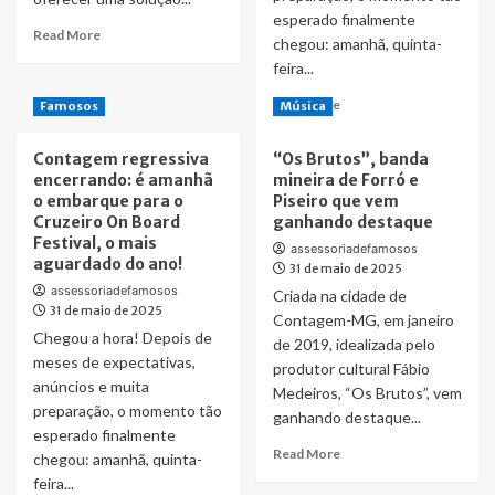
de
segundos
esperado finalmente
9
Read
Read More
Mil
chegou: amanhã, quinta-
more
Alunos
feira...
about
e
CrossRamp:
Read
Read More
Resultados
Famosos
Música
a
more
Reais
inovação
about
Contagem regressiva
que
“Os Brutos”, banda
Contagem
encerrando: é amanhã
converte
mineira de Forró e
regressiva
o embarque para o
pagamentos
Piseiro que vem
encerrando:
Cruzeiro On Board
de
ganhando destaque
é
Festival, o mais
Pix
amanhã
assessoriadefamosos
aguardado do ano!
em
31 de maio de 2025
o
cripto
embarque
assessoriadefamosos
Criada na cidade de
USDT
31 de maio de 2025
para
Contagem-MG, em janeiro
em
o
Chegou a hora! Depois de
de 2019, idealizada pelo
segundos
Cruzeiro
meses de expectativas,
produtor cultural Fábio
On
anúncios e muita
Medeiros, “Os Brutos”, vem
Board
preparação, o momento tão
ganhando destaque...
Festival,
esperado finalmente
o
Read
Read More
chegou: amanhã, quinta-
mais
more
aguardado
feira...
about