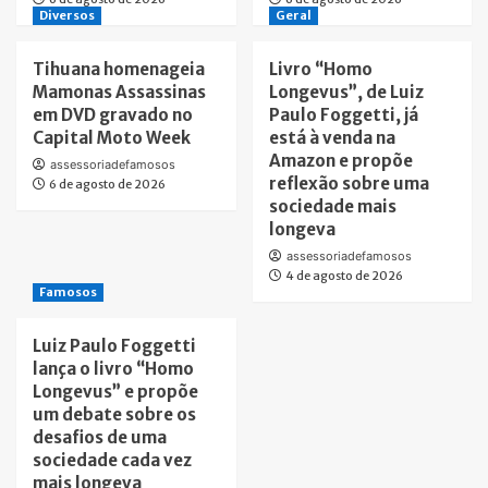
Diversos
Geral
Tihuana homenageia
Livro “Homo
Mamonas Assassinas
Longevus”, de Luiz
em DVD gravado no
Paulo Foggetti, já
Capital Moto Week
está à venda na
Amazon e propõe
assessoriadefamosos
reflexão sobre uma
6 de agosto de 2026
sociedade mais
longeva
assessoriadefamosos
4 de agosto de 2026
Famosos
Luiz Paulo Foggetti
lança o livro “Homo
Longevus” e propõe
um debate sobre os
desafios de uma
sociedade cada vez
mais longeva