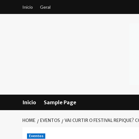
Skip
Início
Geral
to
content
Inicio
Sample Page
HOME
EVENTOS
VAI CURTIR O FESTIVAL REPIQUE?
Eventos