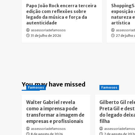
Papo João Rock encerra terceira
ShoppingS
edição com reflexões sobre
exposição 
legado da música e força da
natureza 
autenticidade
artística
assessoriadefamosos
assessoria
31 de julho de 2026
27 de julho
You may have missed
Famosos
Famosos
Walter Gabriel revela
Gilberto Gil re
como a imprensa pode
Preta Gil e des
transformar a imagem de
do legado deix
empresas e profissionais
filha
assessoriadefamosos
assessoriadefamo
8 de agosto de 2026
7 de agosto de 202