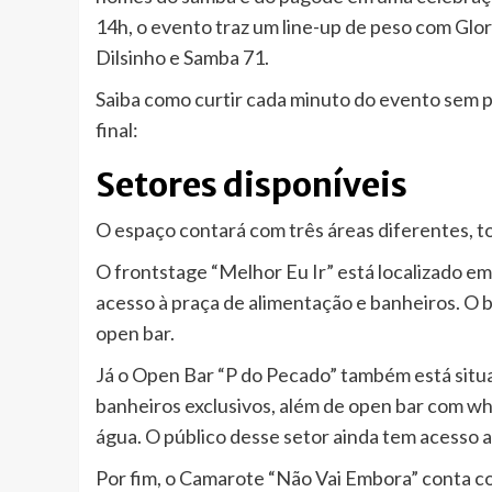
14h, o evento traz um line-up de peso com Glo
Dilsinho e Samba 71.
Saiba como curtir cada minuto do evento sem p
final:
Setores disponíveis
O espaço contará com três áreas diferentes, to
O frontstage “Melhor Eu Ir” está localizado em
acesso à praça de alimentação e banheiros. O b
open bar.
Já o Open Bar “P do Pecado” também está situa
banheiros exclusivos, além de open bar com whis
água. O público desse setor ainda tem acesso a
Por fim, o Camarote “Não Vai Embora” conta c