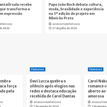
antaÚrsula recebe
Papo João Rock debate cultura,
que transforma a
moda, brasilidade e experiência
em expressão
na 3ª edição do projeto em
Ribeirão Preto
defamosos
assessoriadefamosos
 de 2026
27 de julho de 2026
Famosos
Famosos
lembra
Davi Lucca quebra o
Carol Nak
taca força
silêncio após elogios nas
romance c
ado pela
redes e destaca educação
aberto ao 
recebida de Carol Dantas
amorosa
sos
assessoriadefamosos
assessoria
6
7 de agosto de 2026
7 de agosto