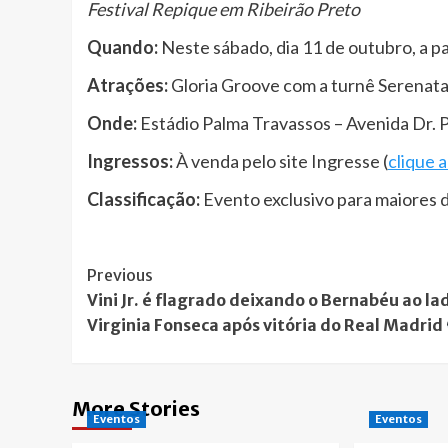
Festival Repique em Ribeirão Preto
Quando:
Neste sábado, dia 11 de outubro, a pa
Atrações:
Gloria Groove com a turnê Serenata 
Onde:
Estádio Palma Travassos – Avenida Dr. Pl
Ingressos:
À venda pelo site Ingresse (
clique 
Classificação:
Evento exclusivo para maiores 
Post
Previous
Vini Jr. é flagrado deixando o Bernabéu ao la
Navigation
Virginia Fonseca após vitória do Real Madrid
More Stories
Eventos
Eventos