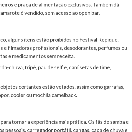
nheiros e praça de alimentação exclusivos. Também dá
 camarote é vendido, sem acesso ao open bar.
co, alguns itens estão proibidos no Festival Repique.
as e filmadoras profissionais, desodorantes, perfumes ou
citas e medicamentos sem receita.
a-chuva, tripé, pau de selfie, camisetas de time,
 e objetos cortantes estão vetados, assim como garrafas,
opor, cooler ou mochila camelback.
para tornar a experiência mais prática. Os fãs de samba e
pessoais, carregador portátil, cangas, capa de chuva e