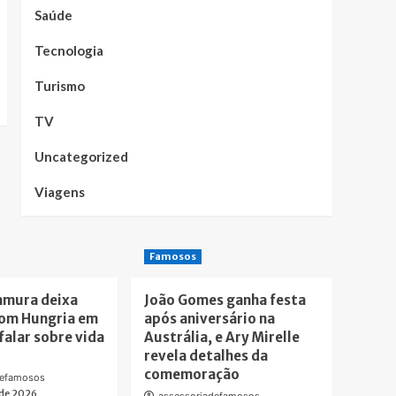
Saúde
Tecnologia
Turismo
TV
Uncategorized
Viagens
Famosos
amura deixa
João Gomes ganha festa
om Hungria em
após aniversário na
falar sobre vida
Austrália, e Ary Mirelle
revela detalhes da
comemoração
defamosos
 de 2026