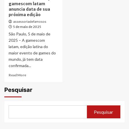
gamescom latam
anuncia data de sua
próxima edição
assessoriadefamosos
5 de maio de 2025
São Paulo, 5 de maio de
2025 – A gamescom
latam, edição latina do
maior evento de games do
mundo, já tem data
confirmada...
Read
Read More
more
about
Pesquisar
Com
mais
de
130
Pesquisar
mil
visitantes
em
2025,