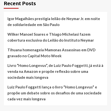
Recent Posts
gamescom
latam
anuncia
Igor Magalhães prestigia leilão de Neymar Jr. em noite
data
de
de solidariedade em São Paulo
sua
próxima
Wilker Manoel Soares e Thiago Michelasi fazem
edição
cobertura exclusiva do Leilão do Instituto Neymar
Tihuana homenageia Mamonas Assassinas em DVD
gravado no Capital Moto Week
Livro “Homo Longevus”, de Luiz Paulo Foggetti, já está à
venda na Amazon e propõe reflexão sobre uma
sociedade mais longeva
Luiz Paulo Foggetti lança o livro “Homo Longevus” e
propõe um debate sobre os desafios de uma sociedade
cada vez mais longeva