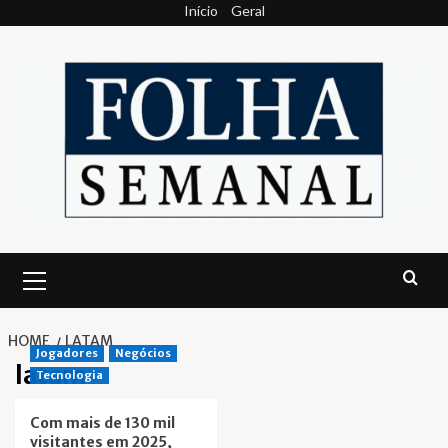
Skip
Início
Geral
to
content
Primary
Menu
HOME
LATAM
Jogadores
Negócios
latam
Tecnologia
Com mais de 130 mil
visitantes em 2025,