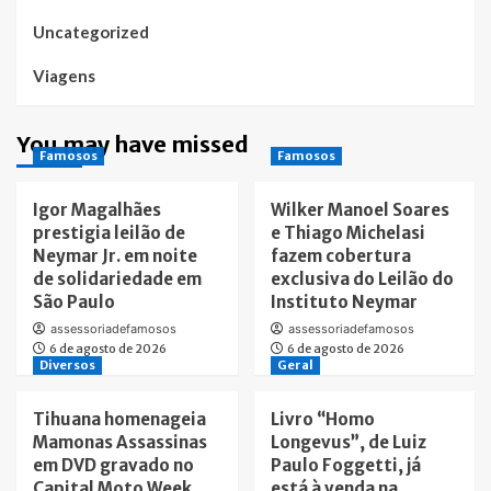
Uncategorized
Viagens
You may have missed
Famosos
Famosos
Igor Magalhães
Wilker Manoel Soares
prestigia leilão de
e Thiago Michelasi
Neymar Jr. em noite
fazem cobertura
de solidariedade em
exclusiva do Leilão do
São Paulo
Instituto Neymar
assessoriadefamosos
assessoriadefamosos
6 de agosto de 2026
6 de agosto de 2026
Diversos
Geral
Tihuana homenageia
Livro “Homo
Mamonas Assassinas
Longevus”, de Luiz
em DVD gravado no
Paulo Foggetti, já
Capital Moto Week
está à venda na