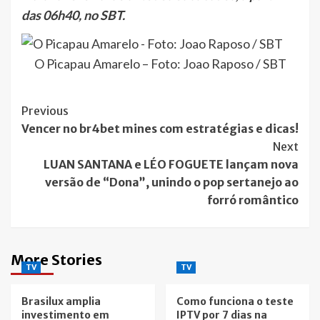
das 06h40, no SBT.
O Picapau Amarelo – Foto: Joao Raposo / SBT
Post
Previous
Vencer no br4bet mines com estratégias e dicas!
Navigation
Next
LUAN SANTANA e LÉO FOGUETE lançam nova
versão de “Dona”, unindo o pop sertanejo ao
forró romântico
More Stories
TV
TV
Brasilux amplia
Como funciona o teste
investimento em
IPTV por 7 dias na