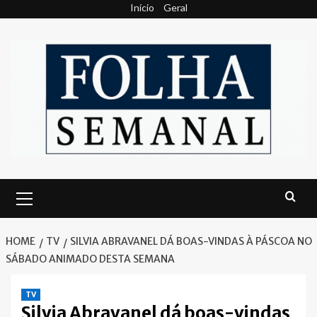
Skip
Início
Geral
to
content
Primary
Menu
HOME
TV
SILVIA ABRAVANEL DÁ BOAS-VINDAS À PÁSCOA NO
SÁBADO ANIMADO DESTA SEMANA
TV
Silvia Abravanel dá boas-vindas