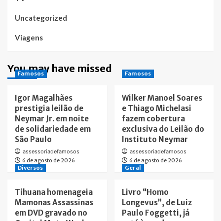
Uncategorized
Viagens
You may have missed
Famosos
Famosos
Igor Magalhães
Wilker Manoel Soares
prestigia leilão de
e Thiago Michelasi
Neymar Jr. em noite
fazem cobertura
de solidariedade em
exclusiva do Leilão do
São Paulo
Instituto Neymar
assessoriadefamosos
assessoriadefamosos
6 de agosto de 2026
6 de agosto de 2026
Diversos
Geral
Tihuana homenageia
Livro “Homo
Mamonas Assassinas
Longevus”, de Luiz
em DVD gravado no
Paulo Foggetti, já