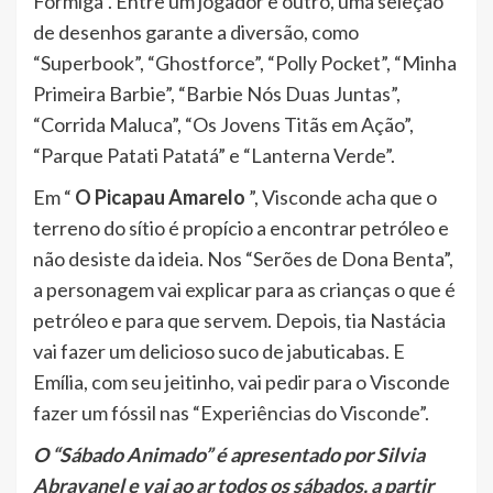
Formiga”. Entre um jogador e outro, uma seleção
de desenhos garante a diversão, como
“Superbook”, “Ghostforce”, “Polly Pocket”, “Minha
Primeira Barbie”, “Barbie Nós Duas Juntas”,
“Corrida Maluca”, “Os Jovens Titãs em Ação”,
“Parque Patati Patatá” e “Lanterna Verde”.
Em “
O Picapau Amarelo
”, Visconde acha que o
terreno do sítio é propício a encontrar petróleo e
não desiste da ideia. Nos “Serões de Dona Benta”,
a personagem vai explicar para as crianças o que é
petróleo e para que servem. Depois, tia Nastácia
vai fazer um delicioso suco de jabuticabas. E
Emília, com seu jeitinho, vai pedir para o Visconde
fazer um fóssil nas “Experiências do Visconde”.
O “Sábado Animado” é apresentado por Silvia
Abravanel e vai ao ar todos os sábados, a partir