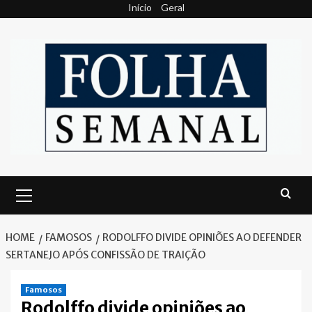
Skip
Início
Geral
to
content
Primary
Menu
HOME
FAMOSOS
RODOLFFO DIVIDE OPINIÕES AO DEFENDER
SERTANEJO APÓS CONFISSÃO DE TRAIÇÃO
Famosos
Rodolffo divide opiniões ao