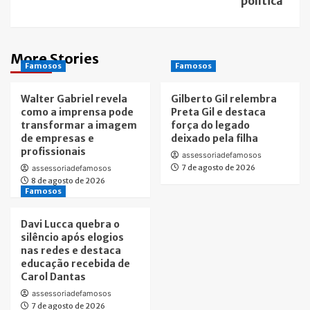
política”
More Stories
Famosos
Famosos
Walter Gabriel revela
Gilberto Gil relembra
como a imprensa pode
Preta Gil e destaca
transformar a imagem
força do legado
de empresas e
deixado pela filha
profissionais
assessoriadefamosos
7 de agosto de 2026
assessoriadefamosos
8 de agosto de 2026
Famosos
Davi Lucca quebra o
silêncio após elogios
nas redes e destaca
educação recebida de
Carol Dantas
assessoriadefamosos
7 de agosto de 2026