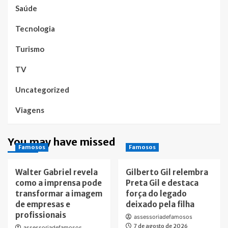
Saúde
Tecnologia
Turismo
TV
Uncategorized
Viagens
You may have missed
Famosos
Famosos
Walter Gabriel revela
Gilberto Gil relembra
como a imprensa pode
Preta Gil e destaca
transformar a imagem
força do legado
de empresas e
deixado pela filha
profissionais
assessoriadefamosos
7 de agosto de 2026
assessoriadefamosos