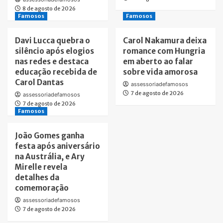
8 de agosto de 2026
Famosos
Famosos
Davi Lucca quebra o
Carol Nakamura deixa
silêncio após elogios
romance com Hungria
nas redes e destaca
em aberto ao falar
educação recebida de
sobre vida amorosa
Carol Dantas
assessoriadefamosos
7 de agosto de 2026
assessoriadefamosos
7 de agosto de 2026
Famosos
João Gomes ganha
festa após aniversário
na Austrália, e Ary
Mirelle revela
detalhes da
comemoração
assessoriadefamosos
7 de agosto de 2026