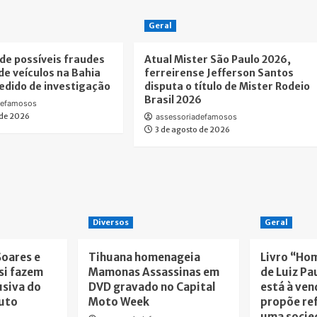
Geral
de possíveis fraudes
Atual Mister São Paulo 2026,
de veículos na Bahia
ferreirense Jefferson Santos
dido de investigação
disputa o título de Mister Rodeio
Brasil 2026
defamosos
 de 2026
assessoriadefamosos
3 de agosto de 2026
Diversos
Geral
Soares e
Tihuana homenageia
Livro “Ho
si fazem
Mamonas Assassinas em
de Luiz Pa
usiva do
DVD gravado no Capital
está à ven
tuto
Moto Week
propõe re
uma socie