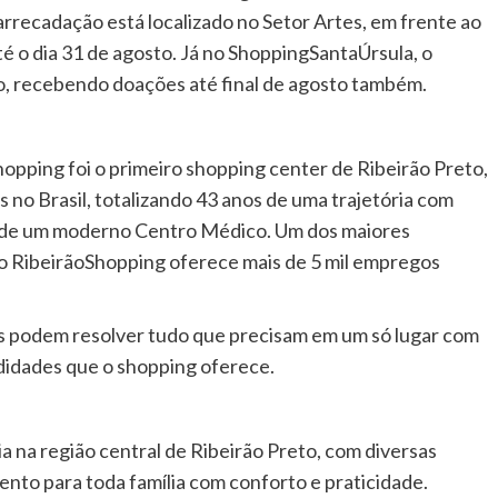
rrecadação está localizado no Setor Artes, em frente ao
é o dia 31 de agosto. Já no ShoppingSantaÚrsula, o
eo, recebendo doações até final de agosto também.
opping foi o primeiro shopping center de Ribeirão Preto,
 no Brasil, totalizando 43 anos de uma trajetória com
 de um moderno Centro Médico. Um dos maiores
 o RibeirãoShopping oferece mais de 5 mil empregos
s podem resolver tudo que precisam em um só lugar com
didades que o shopping oferece.
a na região central de Ribeirão Preto, com diversas
to para toda família com conforto e praticidade.