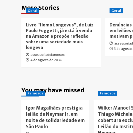
More Stories
Geral
Geral
Livro “Homo Longevus”, de Luiz
Denúncias 
Paulo Foggetti, já está à venda
em leilões 
na Amazon e propõe reflexão
motivam pe
sobre uma sociedade mais
assessoria
longeva
3 de agosto
assessoriadefamosos
4 de agosto de 2026
You may have missed
Famosos
Famosos
Igor Magalhães prestigia
Wilker Manoel 
leilão de Neymar Jr. em
Thiago Michela
noite de solidariedade em
cobertura excl
São Paulo
Leilão do Insti
Neymar