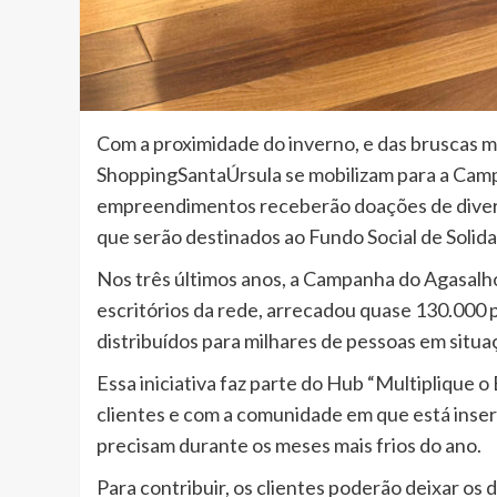
Com a proximidade do inverno, e das bruscas 
ShoppingSantaÚrsula se mobilizam para a Camp
empreendimentos receberão doações de diverso
que serão destinados ao Fundo Social de Solida
Nos três últimos anos, a Campanha do Agasalho
escritórios da rede, arrecadou quase 130.000 
distribuídos para milhares de pessoas em situaç
Essa iniciativa faz parte do Hub “Multiplique 
clientes e com a comunidade em que está inser
precisam durante os meses mais frios do ano.
Para contribuir, os clientes poderão deixar os