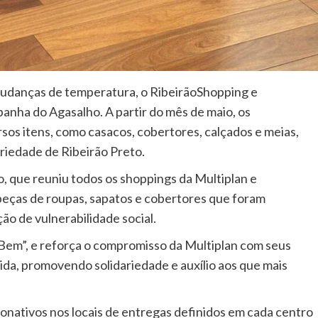
mudanças de temperatura, o RibeirãoShopping e
anha do Agasalho. A partir do mês de maio, os
s itens, como casacos, cobertores, calçados e meias,
riedade de Ribeirão Preto.
, que reuniu todos os shoppings da Multiplan e
peças de roupas, sapatos e cobertores que foram
ão de vulnerabilidade social.
o Bem”, e reforça o compromisso da Multiplan com seus
ida, promovendo solidariedade e auxílio aos que mais
 donativos nos locais de entregas definidos em cada centro