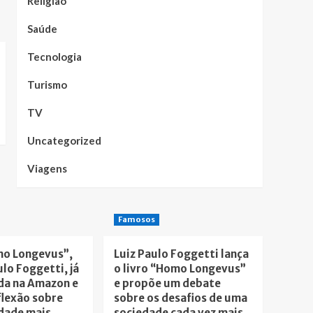
Religião
Saúde
Tecnologia
Turismo
TV
Uncategorized
Viagens
Famosos
mo Longevus”,
Luiz Paulo Foggetti lança
ulo Foggetti, já
o livro “Homo Longevus”
da na Amazon e
e propõe um debate
flexão sobre
sobre os desafios de uma
dade mais
sociedade cada vez mais