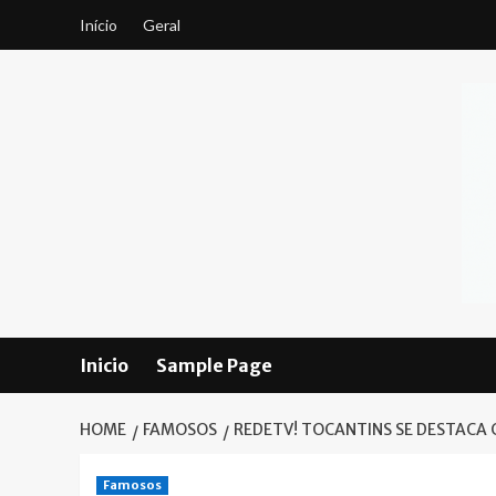
Skip
Início
Geral
to
content
Inicio
Sample Page
HOME
FAMOSOS
REDETV! TOCANTINS SE DESTACA
Famosos