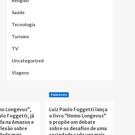
Religião
Saúde
Tecnologia
Turismo
TV
Uncategorized
Viagens
Famosos
mo Longevus”,
Luiz Paulo Foggetti lança
ulo Foggetti, já
o livro “Homo Longevus”
da na Amazon e
e propõe um debate
flexão sobre
sobre os desafios de uma
dade mais
sociedade cada vez mais