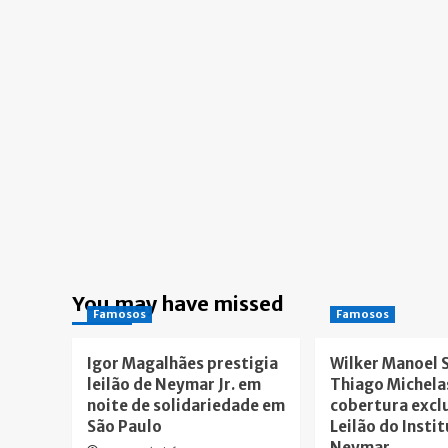
You may have missed
Famosos
Famosos
Igor Magalhães prestigia
Wilker Manoel 
leilão de Neymar Jr. em
Thiago Michela
noite de solidariedade em
cobertura excl
São Paulo
Leilão do Insti
Neymar