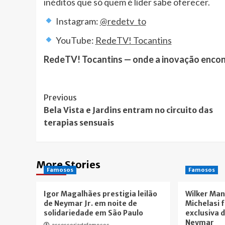
inéditos que só quem é líder sabe oferecer.
Instagram:
@redetv_to
YouTube:
RedeTV! Tocantins
RedeTV! Tocantins — onde a inovação encontr
Post
Previous
Bela Vista e Jardins entram no circuito das
Navigation
terapias sensuais
More Stories
Famosos
Famosos
Igor Magalhães prestigia leilão
Wilker Man
de Neymar Jr. em noite de
Michelasi 
solidariedade em São Paulo
exclusiva d
Neymar
assessoriadefamosos