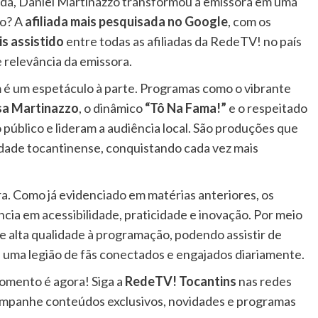
ada, Daniel Martinazzo transformou a emissora em uma
ho? A
afiliada mais pesquisada no Google
, com os
s assistido
entre todas as afiliadas da RedeTV! no país
 relevância da emissora.
 um espetáculo à parte. Programas como o vibrante
a Martinazzo
, o dinâmico
“Tô Na Fama!”
e o respeitado
 público e lideram a audiência local. São produções que
dade tocantinense, conquistando cada vez mais
ra. Como já evidenciado em matérias anteriores, os
cia em acessibilidade, praticidade e inovação. Por meio
de alta qualidade à programação, podendo assistir de
é uma legião de fãs conectados e engajados diariamente.
momento é agora! Siga a
RedeTV! Tocantins
nas redes
mpanhe conteúdos exclusivos, novidades e programas