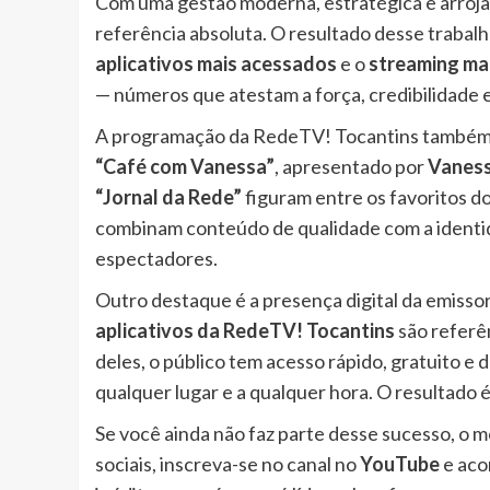
Com uma gestão moderna, estratégica e arroj
referência absoluta. O resultado desse trabal
aplicativos mais acessados
e o
streaming mai
— números que atestam a força, credibilidade e
A programação da RedeTV! Tocantins também é
“Café com Vanessa”
, apresentado por
Vaness
“Jornal da Rede”
figuram entre os favoritos do
combinam conteúdo de qualidade com a identi
espectadores.
Outro destaque é a presença digital da emisso
aplicativos da RedeTV! Tocantins
são referên
deles, o público tem acesso rápido, gratuito e 
qualquer lugar e a qualquer hora. O resultado 
Se você ainda não faz parte desse sucesso, o 
sociais, inscreva-se no canal no
YouTube
e aco