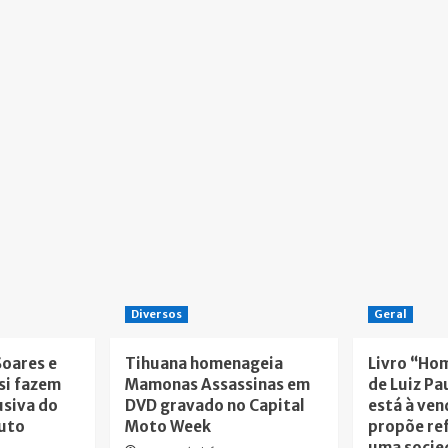
Diversos
Geral
Soares e
Tihuana homenageia
Livro “Ho
si fazem
Mamonas Assassinas em
de Luiz Pa
usiva do
DVD gravado no Capital
está à ven
tuto
Moto Week
propõe re
uma socie