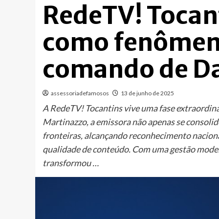
RedeTV! Tocant
como fenômeno
comando de Da
assessoriadefamosos
13 de junho de 2025
A RedeTV! Tocantins vive uma fase extraordinári
Martinazzo, a emissora não apenas se consol
fronteiras, alcançando reconhecimento naciona
qualidade de conteúdo. Com uma gestão modern
transformou …