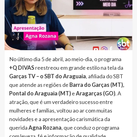
No último dia 5 de abril, ao meio-dia, o programa
+Q DIVAS
reestreou em grande estilo na tela da
Garças TV – o SBT do Araguaia
, afiliada do SBT
que atende as regiões de
Barra do Garças (MT),
Pontal do Araguaia (MT)
e
Aragarças (GO)
. A
atração, que é um verdadeiro sucesso entre
mulheres e famílias, voltou ao ar com muitas
novidades e a apresentação carismática da
querida
Agna Rozana
, que conduz o programa
com leveza, fé e informação de qualidade.