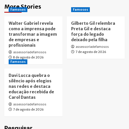
More Stories
Famosos
Famosos
Walter Gabriel revela
Gilberto Gil relembra
como a imprensa pode
Preta Gil e destaca
transformar a imagem
força do legado
de empresas e
deixado pela filha
profissionais
assessoriadefamosos
7 de agosto de 2026
assessoriadefamosos
8 de agosto de 2026
Famosos
Davi Lucca quebra o
silêncio após elogios
nas redes e destaca
educação recebida de
Carol Dantas
assessoriadefamosos
7 de agosto de 2026
Pesquisar