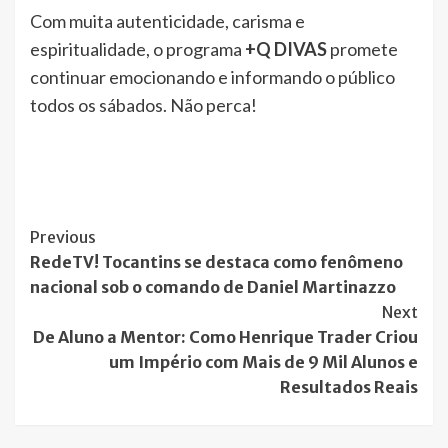
Com muita autenticidade, carisma e
espiritualidade, o programa
+Q DIVAS
promete
continuar emocionando e informando o público
todos os sábados. Não perca!
Post
Previous
RedeTV! Tocantins se destaca como fenômeno
Navigation
nacional sob o comando de Daniel Martinazzo
Next
De Aluno a Mentor: Como Henrique Trader Criou
um Império com Mais de 9 Mil Alunos e
Resultados Reais