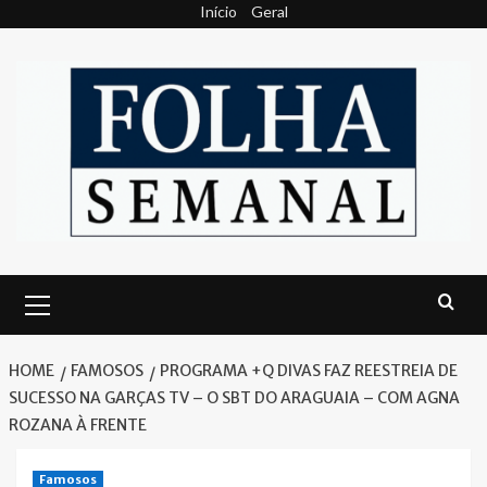
Skip
Início
Geral
to
content
Primary
Menu
HOME
FAMOSOS
PROGRAMA +Q DIVAS FAZ REESTREIA DE
SUCESSO NA GARÇAS TV – O SBT DO ARAGUAIA – COM AGNA
ROZANA À FRENTE
Famosos