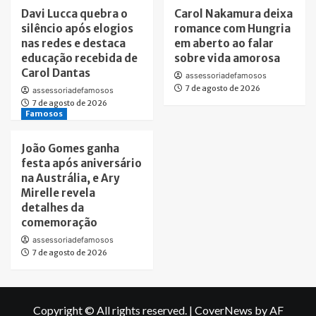
Davi Lucca quebra o
Carol Nakamura deixa
silêncio após elogios
romance com Hungria
nas redes e destaca
em aberto ao falar
educação recebida de
sobre vida amorosa
Carol Dantas
assessoriadefamosos
7 de agosto de 2026
assessoriadefamosos
7 de agosto de 2026
Famosos
João Gomes ganha
festa após aniversário
na Austrália, e Ary
Mirelle revela
detalhes da
comemoração
assessoriadefamosos
7 de agosto de 2026
Copyright © All rights reserved.
|
CoverNews
by AF