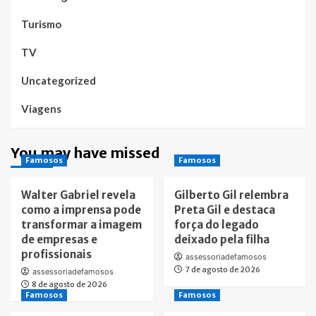
Turismo
TV
Uncategorized
Viagens
You may have missed
Famosos
Famosos
Walter Gabriel revela
Gilberto Gil relembra
como a imprensa pode
Preta Gil e destaca
transformar a imagem
força do legado
de empresas e
deixado pela filha
profissionais
assessoriadefamosos
7 de agosto de 2026
assessoriadefamosos
8 de agosto de 2026
Famosos
Famosos