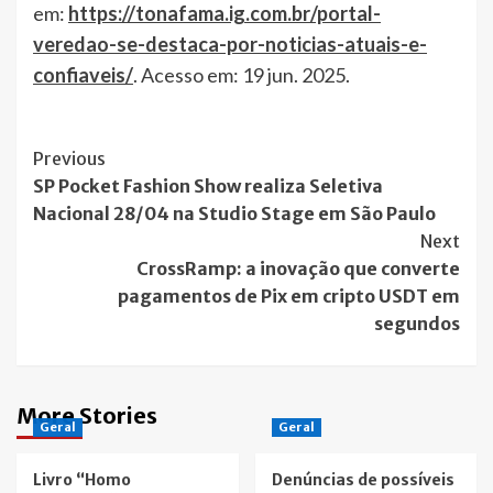
em:
https://tonafama.ig.com.br/portal-
veredao-se-destaca-por-noticias-atuais-e-
confiaveis/
. Acesso em: 19 jun. 2025.
Post
Previous
SP Pocket Fashion Show realiza Seletiva
Navigation
Nacional 28/04 na Studio Stage em São Paulo
Next
CrossRamp: a inovação que converte
pagamentos de Pix em cripto USDT em
segundos
More Stories
Geral
Geral
Livro “Homo
Denúncias de possíveis