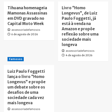
Tihuana homenageia
Livro “Homo
Mamonas Assassinas
Longevus”, de Luiz
em DVD gravado no
Paulo Foggetti, já
Capital Moto Week
está à venda na
Amazon e propõe
assessoriadefamosos
reflexão sobre uma
6 de agosto de 2026
sociedade mais
longeva
assessoriadefamosos
4 de agosto de 2026
Famosos
Luiz Paulo Foggetti
lança o livro “Homo
Longevus” e propõe
um debate sobre os
desafios de uma
sociedade cada vez
mais longeva
assessoriadefamosos