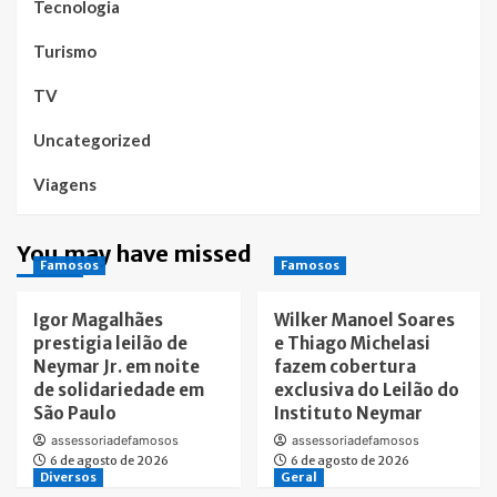
Tecnologia
Turismo
TV
Uncategorized
Viagens
You may have missed
Famosos
Famosos
Igor Magalhães
Wilker Manoel Soares
prestigia leilão de
e Thiago Michelasi
Neymar Jr. em noite
fazem cobertura
de solidariedade em
exclusiva do Leilão do
São Paulo
Instituto Neymar
assessoriadefamosos
assessoriadefamosos
6 de agosto de 2026
6 de agosto de 2026
Diversos
Geral