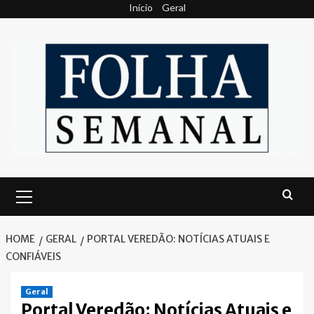
Skip
Início
Geral
to
content
Primary
Menu
HOME
GERAL
PORTAL VEREDÃO: NOTÍCIAS ATUAIS E
CONFIÁVEIS
Geral
Portal Veredão: Notícias Atuais e