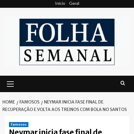
Skip
Início
Geral
to
content
Primary
Menu
HOME
FAMOSOS
NEYMAR INICIA FASE FINAL DE
RECUPERAÇÃO E VOLTA AOS TREINOS COM BOLA NO SANTOS
Famosos
Neymar inicia fase final de