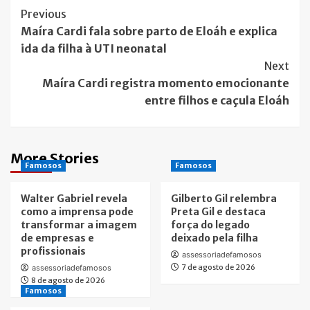
Post
Previous
Maíra Cardi fala sobre parto de Eloáh e explica
Navigation
ida da filha à UTI neonatal
Next
Maíra Cardi registra momento emocionante
entre filhos e caçula Eloáh
More Stories
Famosos
Famosos
Walter Gabriel revela
Gilberto Gil relembra
como a imprensa pode
Preta Gil e destaca
transformar a imagem
força do legado
de empresas e
deixado pela filha
profissionais
assessoriadefamosos
7 de agosto de 2026
assessoriadefamosos
8 de agosto de 2026
Famosos