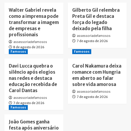
Walter Gabriel revela
Gilberto Gil relembra
como a imprensa pode
Preta Gil e destaca
transformar a imagem
força do legado
de empresas e
deixado pela filha
profissionais
assessoriadefamosos
7 de agosto de 2026
assessoriadefamosos
8 de agosto de 2026
Famosos
Famosos
Davi Lucca quebra o
Carol Nakamura deixa
silêncio após elogios
romance com Hungria
nas redes e destaca
em aberto ao falar
educação recebida de
sobre vida amorosa
Carol Dantas
assessoriadefamosos
7 de agosto de 2026
assessoriadefamosos
7 de agosto de 2026
Famosos
João Gomes ganha
festa após aniversário