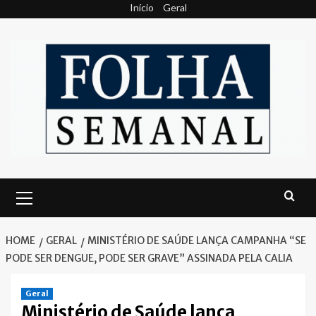
Skip
Início
Geral
to
content
Primary
Menu
HOME
GERAL
MINISTÉRIO DE SAÚDE LANÇA CAMPANHA “SE
PODE SER DENGUE, PODE SER GRAVE” ASSINADA PELA CALIA
Geral
Ministério de Saúde lança