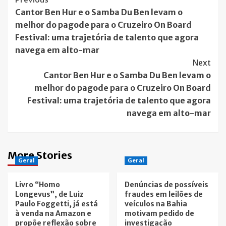
Post
Cantor Ben Hur e o Samba Du Ben levam o
Navigation
melhor do pagode para o Cruzeiro On Board
Festival: uma trajetória de talento que agora
navega em alto-mar
Next
Cantor Ben Hur e o Samba Du Ben levam o
melhor do pagode para o Cruzeiro On Board
Festival: uma trajetória de talento que agora
navega em alto-mar
More Stories
Geral
Geral
Livro “Homo
Denúncias de possíveis
Longevus”, de Luiz
fraudes em leilões de
Paulo Foggetti, já está
veículos na Bahia
à venda na Amazon e
motivam pedido de
propõe reflexão sobre
investigação