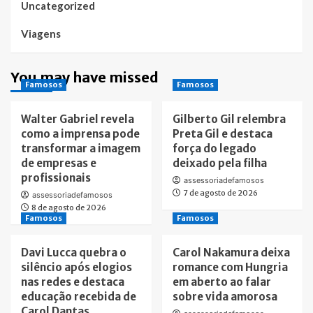
Uncategorized
Viagens
You may have missed
Famosos
Famosos
Walter Gabriel revela
Gilberto Gil relembra
como a imprensa pode
Preta Gil e destaca
transformar a imagem
força do legado
de empresas e
deixado pela filha
profissionais
assessoriadefamosos
7 de agosto de 2026
assessoriadefamosos
8 de agosto de 2026
Famosos
Famosos
Davi Lucca quebra o
Carol Nakamura deixa
silêncio após elogios
romance com Hungria
nas redes e destaca
em aberto ao falar
educação recebida de
sobre vida amorosa
Carol Dantas