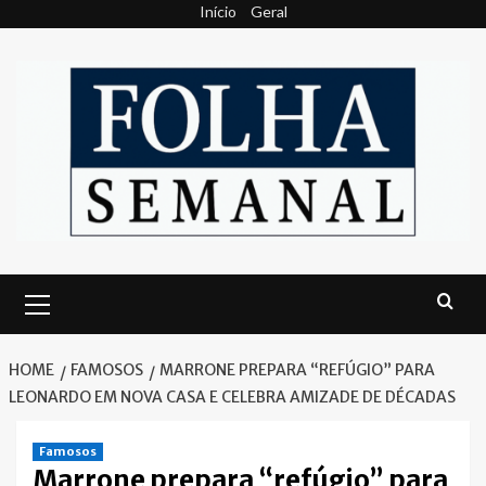
Skip
Início
Geral
to
content
Primary
Menu
HOME
FAMOSOS
MARRONE PREPARA “REFÚGIO” PARA
LEONARDO EM NOVA CASA E CELEBRA AMIZADE DE DÉCADAS
Famosos
Marrone prepara “refúgio” para