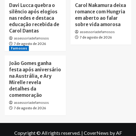
Davi Lucca quebra o
Carol Nakamura deixa
silêncio após elogios
romance com Hungria
nas redes e destaca
em aberto ao falar
educação recebida de
sobre vida amorosa
Carol Dantas
assessoriadefamosos
7 de agosto de 2026
assessoriadefamosos
7 de agosto de 2026
Famosos
João Gomes ganha
festa após aniversário
na Austrália, e Ary
Mirelle revela
detalhes da
comemoração
assessoriadefamosos
7 de agosto de 2026
Copyright © All rights reserved.
|
CoverNews
by AF