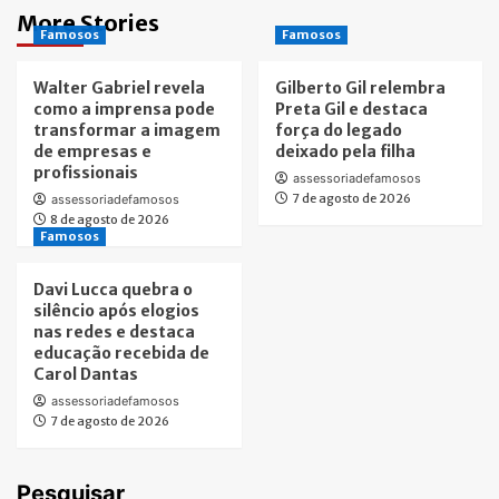
More Stories
Famosos
Famosos
Walter Gabriel revela
Gilberto Gil relembra
como a imprensa pode
Preta Gil e destaca
transformar a imagem
força do legado
de empresas e
deixado pela filha
profissionais
assessoriadefamosos
7 de agosto de 2026
assessoriadefamosos
8 de agosto de 2026
Famosos
Davi Lucca quebra o
silêncio após elogios
nas redes e destaca
educação recebida de
Carol Dantas
assessoriadefamosos
7 de agosto de 2026
Pesquisar