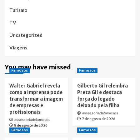
Turismo
TV
Uncategorized
Viagens
You may have missed
Famosos
Famosos
Walter Gabriel revela
Gilberto Gil relembra
como a imprensa pode
Preta Gil e destaca
transformar a imagem
força do legado
de empresas e
deixado pela filha
profissionais
assessoriadefamosos
7 de agosto de 2026
assessoriadefamosos
8 de agosto de 2026
Famosos
Famosos