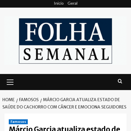
Skip
Início
Geral
to
content
Primary
Menu
HOME
FAMOSOS
MÁRCIO GARCIA ATUALIZA ESTADO DE
SAÚDE DO CACHORRO COM CÂNCER E EMOCIONA SEGUIDORES
Famosos
Márcio Garcia atualiza estado de