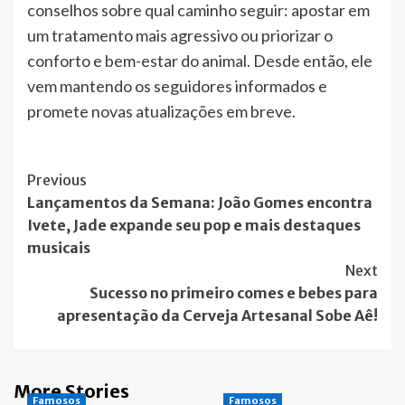
conselhos sobre qual caminho seguir: apostar em
um tratamento mais agressivo ou priorizar o
conforto e bem-estar do animal. Desde então, ele
vem mantendo os seguidores informados e
promete novas atualizações em breve.
Post
Previous
Lançamentos da Semana: João Gomes encontra
Navigation
Ivete, Jade expande seu pop e mais destaques
musicais
Next
Sucesso no primeiro comes e bebes para
apresentação da Cerveja Artesanal Sobe Aê!
More Stories
Famosos
Famosos