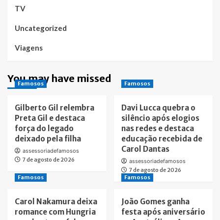
TV
Uncategorized
Viagens
You may have missed
Famosos
Famosos
Gilberto Gil relembra
Davi Lucca quebra o
Preta Gil e destaca
silêncio após elogios
força do legado
nas redes e destaca
deixado pela filha
educação recebida de
Carol Dantas
assessoriadefamosos
7 de agosto de 2026
assessoriadefamosos
7 de agosto de 2026
Famosos
Famosos
Carol Nakamura deixa
João Gomes ganha
romance com Hungria
festa após aniversário