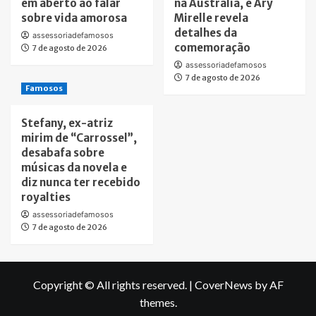
em aberto ao falar
na Austrália, e Ary
sobre vida amorosa
Mirelle revela
detalhes da
assessoriadefamosos
comemoração
7 de agosto de 2026
assessoriadefamosos
7 de agosto de 2026
Famosos
Stefany, ex-atriz
mirim de “Carrossel”,
desabafa sobre
músicas da novela e
diz nunca ter recebido
royalties
assessoriadefamosos
7 de agosto de 2026
Copyright © All rights reserved.
|
CoverNews
by AF
themes.