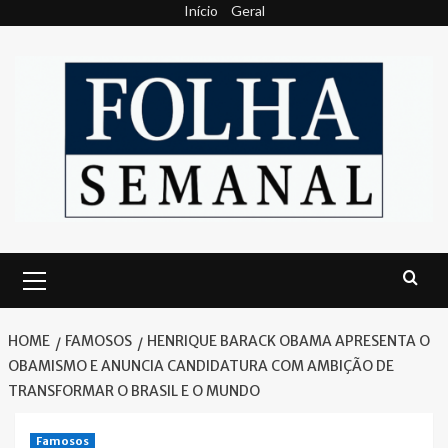
Skip
Início
Geral
to
content
Primary
Menu
HOME
FAMOSOS
HENRIQUE BARACK OBAMA APRESENTA O
OBAMISMO E ANUNCIA CANDIDATURA COM AMBIÇÃO DE
TRANSFORMAR O BRASIL E O MUNDO
Famosos