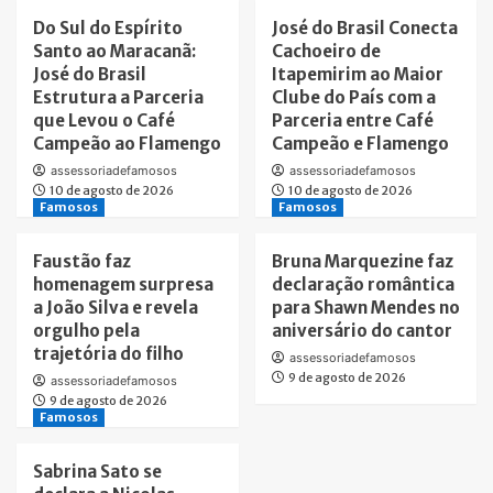
Do Sul do Espírito
José do Brasil Conecta
Santo ao Maracanã:
Cachoeiro de
José do Brasil
Itapemirim ao Maior
Estrutura a Parceria
Clube do País com a
que Levou o Café
Parceria entre Café
Campeão ao Flamengo
Campeão e Flamengo
assessoriadefamosos
assessoriadefamosos
10 de agosto de 2026
10 de agosto de 2026
Famosos
Famosos
Faustão faz
Bruna Marquezine faz
homenagem surpresa
declaração romântica
a João Silva e revela
para Shawn Mendes no
orgulho pela
aniversário do cantor
trajetória do filho
assessoriadefamosos
9 de agosto de 2026
assessoriadefamosos
9 de agosto de 2026
Famosos
Sabrina Sato se