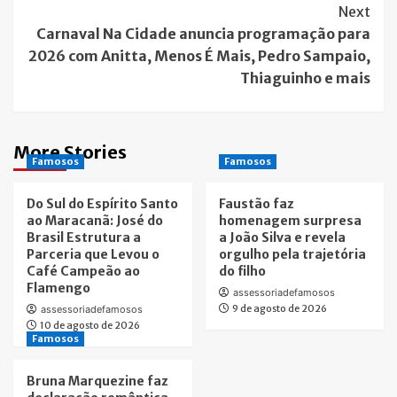
Next
Carnaval Na Cidade anuncia programação para
2026 com Anitta, Menos É Mais, Pedro Sampaio,
Thiaguinho e mais
More Stories
Famosos
Famosos
Do Sul do Espírito Santo
Faustão faz
ao Maracanã: José do
homenagem surpresa
Brasil Estrutura a
a João Silva e revela
Parceria que Levou o
orgulho pela trajetória
Café Campeão ao
do filho
Flamengo
assessoriadefamosos
9 de agosto de 2026
assessoriadefamosos
10 de agosto de 2026
Famosos
Bruna Marquezine faz