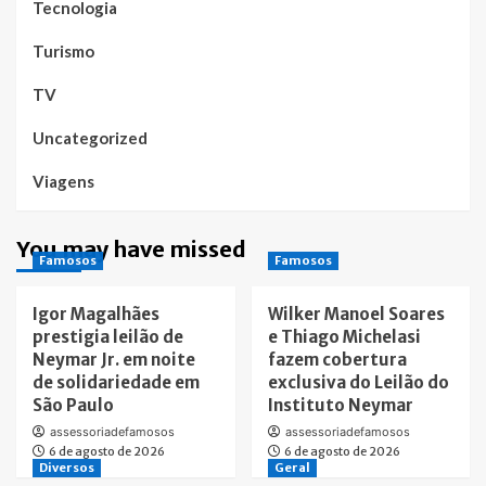
Tecnologia
Turismo
TV
Uncategorized
Viagens
You may have missed
Famosos
Famosos
Igor Magalhães
Wilker Manoel Soares
prestigia leilão de
e Thiago Michelasi
Neymar Jr. em noite
fazem cobertura
de solidariedade em
exclusiva do Leilão do
São Paulo
Instituto Neymar
assessoriadefamosos
assessoriadefamosos
6 de agosto de 2026
6 de agosto de 2026
Diversos
Geral