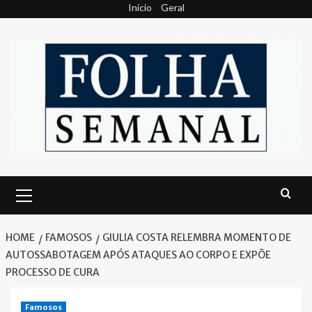
Skip
Início
Geral
to
content
Primary
Menu
HOME
FAMOSOS
GIULIA COSTA RELEMBRA MOMENTO DE
AUTOSSABOTAGEM APÓS ATAQUES AO CORPO E EXPÕE
PROCESSO DE CURA
Famosos