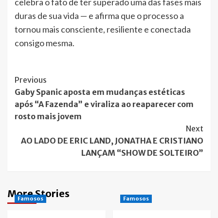
celebra o fato de ter superado uma das fases mais
duras de sua vida — e afirma que o processo a
tornou mais consciente, resiliente e conectada
consigo mesma.
Post
Previous
Gaby Spanic aposta em mudanças estéticas
Navigation
após “A Fazenda” e viraliza ao reaparecer com
rosto mais jovem
Next
AO LADO DE ERIC LAND, JONATHA E CRISTIANO
LANÇAM “SHOW DE SOLTEIRO”
More Stories
Famosos
Famosos