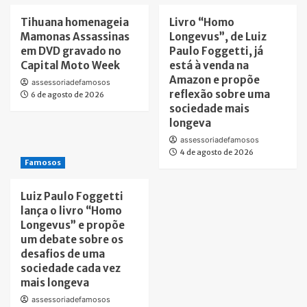
Tihuana homenageia
Livro “Homo
Mamonas Assassinas
Longevus”, de Luiz
em DVD gravado no
Paulo Foggetti, já
Capital Moto Week
está à venda na
Amazon e propõe
assessoriadefamosos
reflexão sobre uma
6 de agosto de 2026
sociedade mais
longeva
assessoriadefamosos
4 de agosto de 2026
Famosos
Luiz Paulo Foggetti
lança o livro “Homo
Longevus” e propõe
um debate sobre os
desafios de uma
sociedade cada vez
mais longeva
assessoriadefamosos