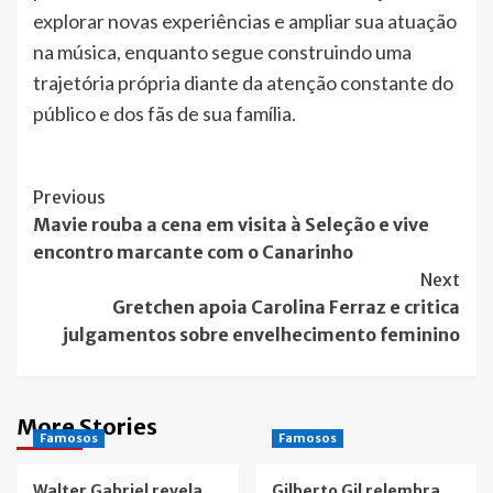
explorar novas experiências e ampliar sua atuação
na música, enquanto segue construindo uma
trajetória própria diante da atenção constante do
público e dos fãs de sua família.
Post
Previous
Mavie rouba a cena em visita à Seleção e vive
Navigation
encontro marcante com o Canarinho
Next
Gretchen apoia Carolina Ferraz e critica
julgamentos sobre envelhecimento feminino
More Stories
Famosos
Famosos
Walter Gabriel revela
Gilberto Gil relembra