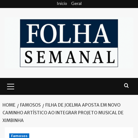
Skip
Início
Geral
to
content
Primary
Menu
HOME
FAMOSOS
FILHA DE JOELMA APOSTA EM NOVO
CAMINHO ARTÍSTICO AO INTEGRAR PROJETO MUSICAL DE
XIMBINHA
Famosos