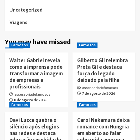
Uncategorized
Viagens
You may have missed
Famosos
Famosos
Walter Gabriel revela
Gilberto Gil relembra
como a imprensa pode
Preta Gil e destaca
transformar a imagem
força do legado
de empresas e
deixado pela filha
profissionais
assessoriadefamosos
7 de agosto de 2026
assessoriadefamosos
8 de agosto de 2026
Famosos
Famosos
Davi Lucca quebra o
Carol Nakamura deixa
silêncio após elogios
romance com Hungria
nas redes e destaca
em aberto ao falar
educação recebida de
sobre vida amorosa