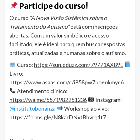
Participe do curso!
O curso
“A Nova Visão Sistêmica sobre o
Tratamento do Autismo”
está com inscrições
abertas. Com um valor simbólico e acesso
facilitado, ele é ideal para quem busca respostas
práticas, atualizadas e humanas sobre o autismo.
Curso:
https://sun.eduzz.com/79771AX89E
Livro:
https://www.asaas.com/c/i858pw7boeokmyc6
Atendimento clínico:
https://wa.me/5571982251236
Instagram:
@institutobonanza
Workshop ao vivo:
https://forms.gle/N8karDNxtBhvrq1t7