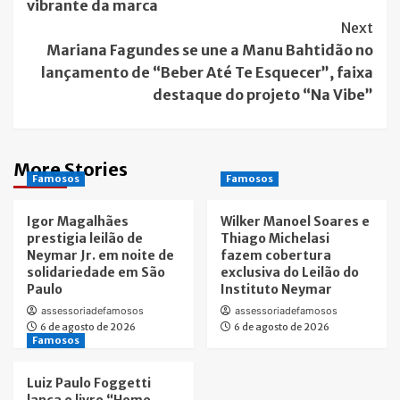
vibrante da marca
Next
Mariana Fagundes se une a Manu Bahtidão no
lançamento de “Beber Até Te Esquecer”, faixa
destaque do projeto “Na Vibe”
More Stories
Famosos
Famosos
Igor Magalhães
Wilker Manoel Soares e
prestigia leilão de
Thiago Michelasi
Neymar Jr. em noite de
fazem cobertura
solidariedade em São
exclusiva do Leilão do
Paulo
Instituto Neymar
assessoriadefamosos
assessoriadefamosos
6 de agosto de 2026
6 de agosto de 2026
Famosos
Luiz Paulo Foggetti
lança o livro “Homo