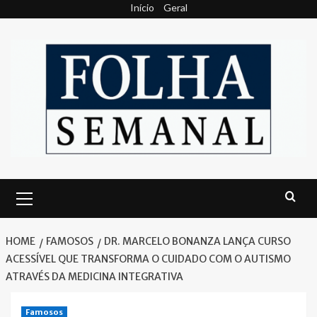
Skip
Início
Geral
to
content
Primary
Menu
HOME
FAMOSOS
DR. MARCELO BONANZA LANÇA CURSO
ACESSÍVEL QUE TRANSFORMA O CUIDADO COM O AUTISMO
ATRAVÉS DA MEDICINA INTEGRATIVA
Famosos