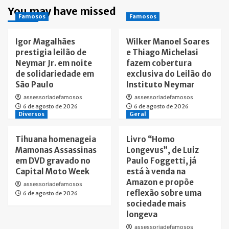
You may have missed
Famosos
Famosos
Igor Magalhães
Wilker Manoel Soares
prestigia leilão de
e Thiago Michelasi
Neymar Jr. em noite
fazem cobertura
de solidariedade em
exclusiva do Leilão do
São Paulo
Instituto Neymar
assessoriadefamosos
assessoriadefamosos
6 de agosto de 2026
6 de agosto de 2026
Diversos
Geral
Tihuana homenageia
Livro “Homo
Mamonas Assassinas
Longevus”, de Luiz
em DVD gravado no
Paulo Foggetti, já
Capital Moto Week
está à venda na
Amazon e propõe
assessoriadefamosos
reflexão sobre uma
6 de agosto de 2026
sociedade mais
longeva
assessoriadefamosos