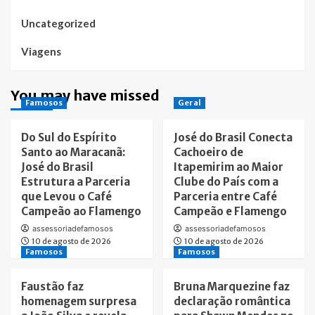
Uncategorized
Viagens
You may have missed
Famosos
Geral
Do Sul do Espírito
José do Brasil Conecta
Santo ao Maracanã:
Cachoeiro de
José do Brasil
Itapemirim ao Maior
Estrutura a Parceria
Clube do País com a
que Levou o Café
Parceria entre Café
Campeão ao Flamengo
Campeão e Flamengo
assessoriadefamosos
assessoriadefamosos
10 de agosto de 2026
10 de agosto de 2026
Famosos
Famosos
Faustão faz
Bruna Marquezine faz
homenagem surpresa
declaração romântica