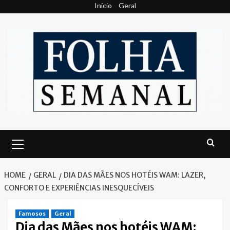
Skip
Início
Geral
to
content
Primary
Menu
HOME
GERAL
DIA DAS MÃES NOS HOTÉIS WAM: LAZER,
CONFORTO E EXPERIÊNCIAS INESQUECÍVEIS
Famosos
Geral
Dia das Mães nos hotéis WAM: