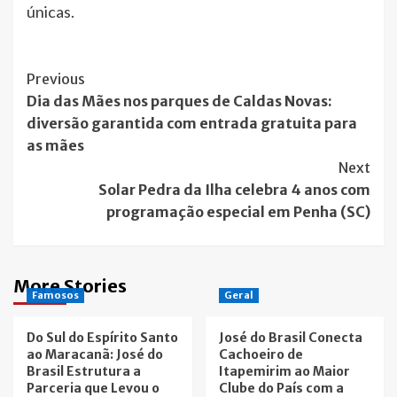
únicas.
Post
Previous
Dia das Mães nos parques de Caldas Novas:
Navigation
diversão garantida com entrada gratuita para
as mães
Next
Solar Pedra da Ilha celebra 4 anos com
programação especial em Penha (SC)
More Stories
Famosos
Geral
Do Sul do Espírito Santo
José do Brasil Conecta
ao Maracanã: José do
Cachoeiro de
Brasil Estrutura a
Itapemirim ao Maior
Parceria que Levou o
Clube do País com a