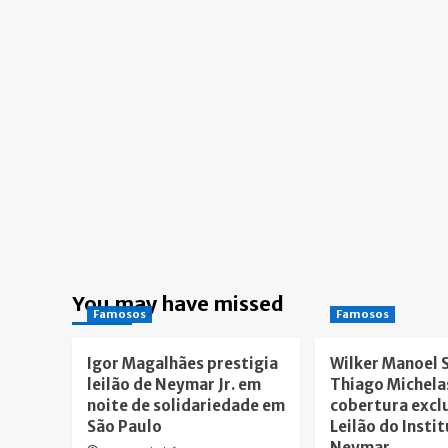
You may have missed
Famosos
Famosos
Igor Magalhães prestigia
Wilker Manoel 
leilão de Neymar Jr. em
Thiago Michela
noite de solidariedade em
cobertura excl
São Paulo
Leilão do Insti
Neymar