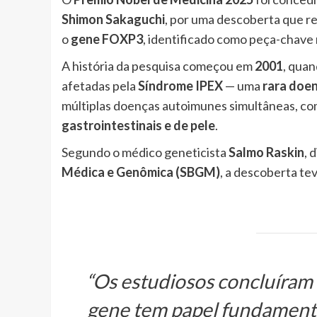
Shimon Sakaguchi
, por uma descoberta que r
o
gene FOXP3
, identificado como peça-chave
A história da pesquisa começou em
2001
, quan
afetadas pela
Síndrome IPEX
— uma
rara doe
múltiplas doenças autoimunes simultâneas, c
gastrointestinais e de pele
.
Segundo o médico geneticista
Salmo Raskin
, 
Médica e Genômica (SBGM)
, a descoberta t
“Os estudiosos concluíram 
gene tem papel fundament