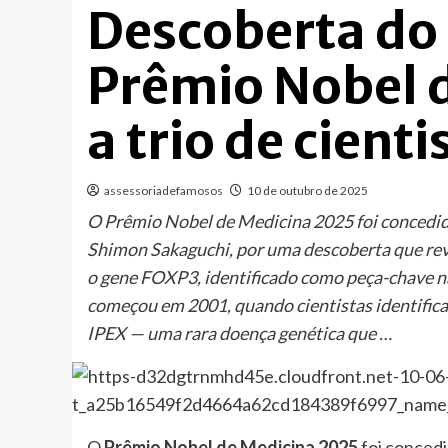
Descoberta do
Prêmio Nobel 
a trio de cienti
assessoriadefamosos
10 de outubro de 2025
O Prêmio Nobel de Medicina 2025 foi concedid
Shimon Sakaguchi, por uma descoberta que re
o gene FOXP3, identificado como peça-chave na
começou em 2001, quando cientistas identifica
IPEX — uma rara doença genética que …
O
Prêmio Nobel de Medicina 2025
foi conced