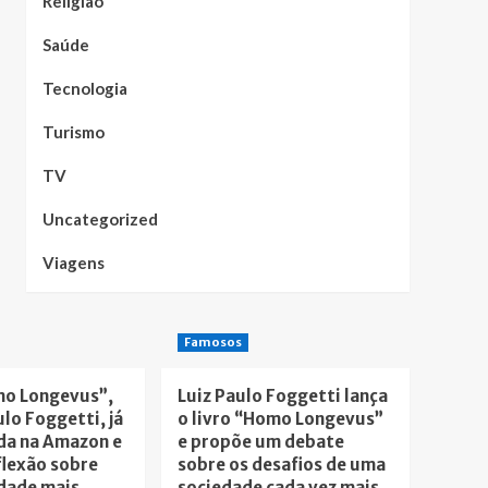
Religião
Saúde
Tecnologia
Turismo
TV
Uncategorized
Viagens
Famosos
mo Longevus”,
Luiz Paulo Foggetti lança
ulo Foggetti, já
o livro “Homo Longevus”
da na Amazon e
e propõe um debate
flexão sobre
sobre os desafios de uma
dade mais
sociedade cada vez mais