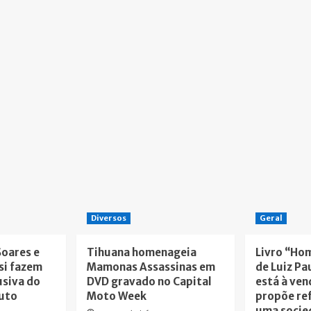
Diversos
Geral
Soares e
Tihuana homenageia
Livro “Ho
si fazem
Mamonas Assassinas em
de Luiz Pa
usiva do
DVD gravado no Capital
está à ven
tuto
Moto Week
propõe re
uma socie