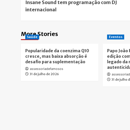
Insane Sound tem programação com DJ
Navigation
internacional
More Stories
Saúde
Eventos
Popularidade da coenzima Q10
Papo João 
cresce, mas baixa absorção é
edição com
desafio para suplementação
legado da 
autenticid
assessoriadefamosos
31 de julho de 2026
assessoria
31 de julho