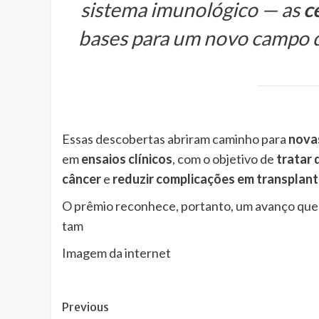
sistema imunológico — as
c
bases para um novo campo de
Essas descobertas abriram caminho para
nova
em
ensaios clínicos
, com o objetivo de
tratar
câncer
e
reduzir complicações em transplant
O prêmio reconhece, portanto, um avanço que 
tam
Imagem da internet
Post
Previous