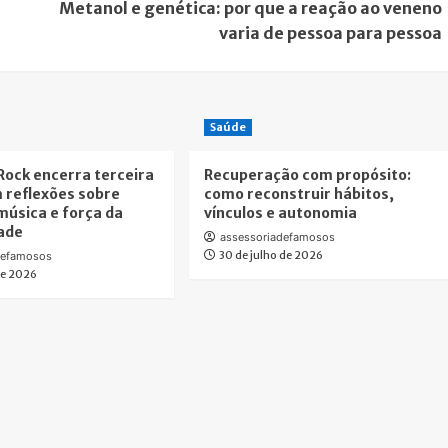
Metanol e genética: por que a reação ao veneno
varia de pessoa para pessoa
Saúde
Rock encerra terceira
Recuperação com propósito:
 reflexões sobre
como reconstruir hábitos,
música e força da
vínculos e autonomia
ade
assessoriadefamosos
30 de julho de 2026
defamosos
 de 2026