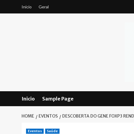
Skip
Início
Geral
to
content
Inicio
Sample Page
HOME
EVENTOS
DESCOBERTA DO GENE FOXP3 RENDE
Eventos
Saúde