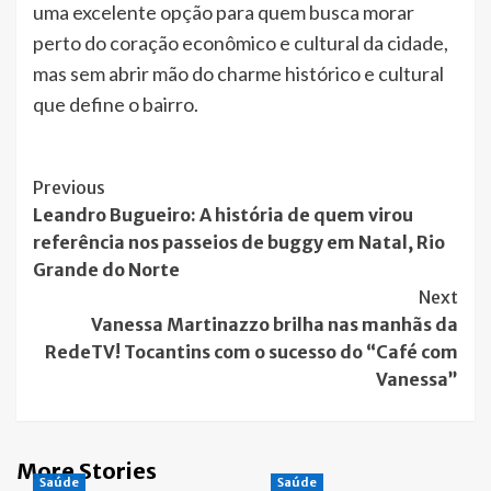
uma excelente opção para quem busca morar
perto do coração econômico e cultural da cidade,
mas sem abrir mão do charme histórico e cultural
que define o bairro.
Post
Previous
Leandro Bugueiro: A história de quem virou
Navigation
referência nos passeios de buggy em Natal, Rio
Grande do Norte
Next
Vanessa Martinazzo brilha nas manhãs da
RedeTV! Tocantins com o sucesso do “Café com
Vanessa”
More Stories
Saúde
Saúde