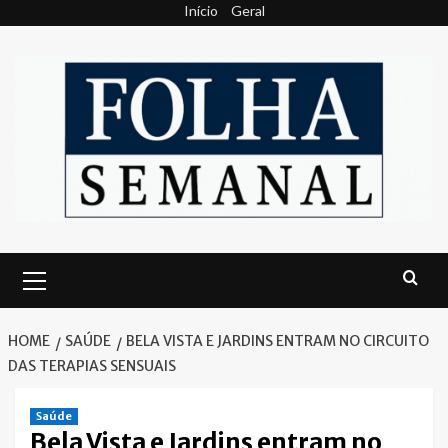
Skip
Início
Geral
to
content
Primary
Menu
HOME
SAÚDE
BELA VISTA E JARDINS ENTRAM NO CIRCUITO
DAS TERAPIAS SENSUAIS
Saúde
Bela Vista e Jardins entram no