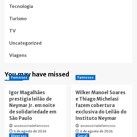
Tecnologia
Turismo
TV
Uncategorized
Viagens
You may have missed
Famosos
Famosos
Igor Magalhães
Wilker Manoel Soares
prestigia leilão de
e Thiago Michelasi
Neymar Jr. em noite
fazem cobertura
de solidariedade em
exclusiva do Leilão do
São Paulo
Instituto Neymar
assessoriadefamosos
assessoriadefamosos
6 de agosto de 2026
6 de agosto de 2026
Diversos
Geral