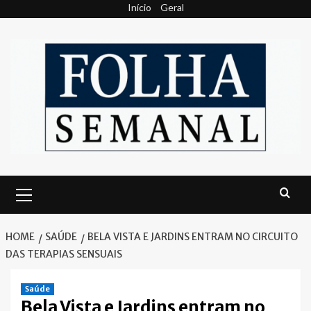
Skip
Início
Geral
to
content
Primary
Menu
HOME
SAÚDE
BELA VISTA E JARDINS ENTRAM NO CIRCUITO
DAS TERAPIAS SENSUAIS
Saúde
Bela Vista e Jardins entram no