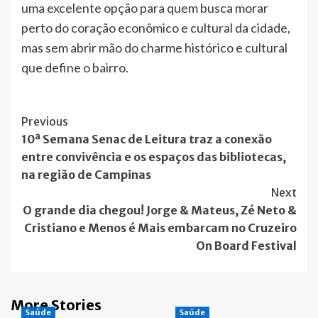
uma excelente opção para quem busca morar
perto do coração econômico e cultural da cidade,
mas sem abrir mão do charme histórico e cultural
que define o bairro.
Post
Previous
10ª Semana Senac de Leitura traz a conexão
Navigation
entre convivência e os espaços das bibliotecas,
na região de Campinas
Next
O grande dia chegou! Jorge & Mateus, Zé Neto &
Cristiano e Menos é Mais embarcam no Cruzeiro
On Board Festival
More Stories
Saúde
Saúde