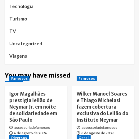
Tecnologia
Turismo
TV
Uncategorized
Viagens
You may have missed
Famosos
Famosos
Igor Magalhães
Wilker Manoel Soares
prestigia leilão de
e Thiago Michelasi
Neymar Jr. em noite
fazem cobertura
de solidariedade em
exclusiva do Leilão do
São Paulo
Instituto Neymar
assessoriadefamosos
assessoriadefamosos
6 de agosto de 2026
6 de agosto de 2026
Diversos
Geral