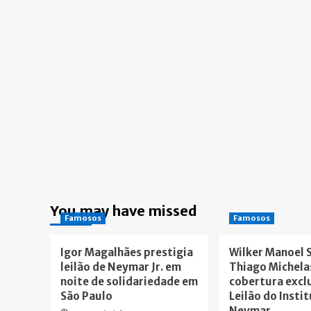
You may have missed
Famosos
Famosos
Igor Magalhães prestigia
Wilker Manoel 
leilão de Neymar Jr. em
Thiago Michela
noite de solidariedade em
cobertura excl
São Paulo
Leilão do Insti
Neymar