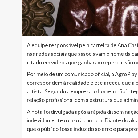
A equipe responsável pela carreira de Ana Cas
nas redes sociais que associavam o nome da 
citado em vídeos que ganharam repercussão no
Por meio de um comunicado oficial, a AgroPlay
correspondem à realidade e esclareceu que a 
artista. Segundo a empresa, o homem não integr
relação profissional com a estrutura que admini
A nota foi divulgada após a rápida disseminaçã
indevidamente o caso à cantora. Diante do alca
que o público fosse induzido ao erro e para pro