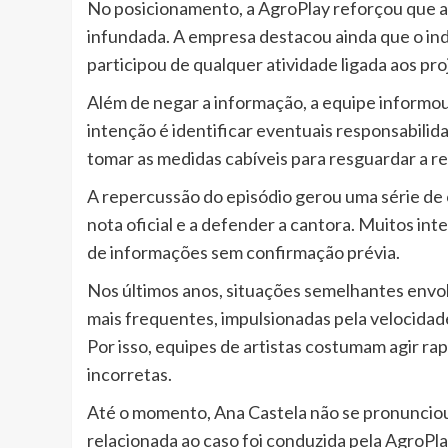
No posicionamento, a AgroPlay reforçou que a 
infundada. A empresa destacou ainda que o ind
participou de qualquer atividade ligada aos pro
Além de negar a informação, a equipe informou 
intenção é identificar eventuais responsabili
tomar as medidas cabíveis para resguardar a re
A repercussão do episódio gerou uma série de 
nota oficial e a defender a cantora. Muitos in
de informações sem confirmação prévia.
Nos últimos anos, situações semelhantes envo
mais frequentes, impulsionadas pela velocidad
Por isso, equipes de artistas costumam agir r
incorretas.
Até o momento, Ana Castela não se pronuncio
relacionada ao caso foi conduzida pela AgroPla