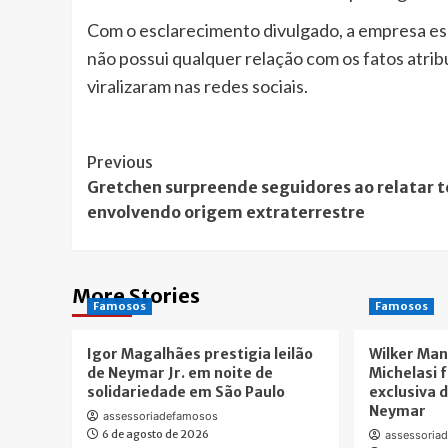
Com o esclarecimento divulgado, a empresa es
não possui qualquer relação com os fatos atr
viralizaram nas redes sociais.
Post
Previous
Gretchen surpreende seguidores ao relatar t
Navigation
envolvendo origem extraterrestre
More Stories
Famosos
Famosos
Igor Magalhães prestigia leilão
Wilker Man
de Neymar Jr. em noite de
Michelasi 
solidariedade em São Paulo
exclusiva d
Neymar
assessoriadefamosos
6 de agosto de 2026
assessoria