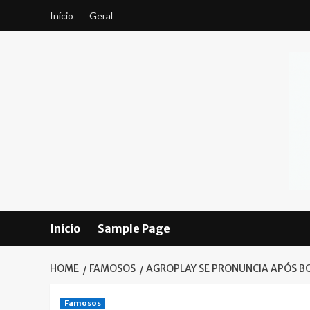
Skip
Início
Geral
to
content
Inicio
Sample Page
HOME
FAMOSOS
AGROPLAY SE PRONUNCIA APÓS B
Famosos