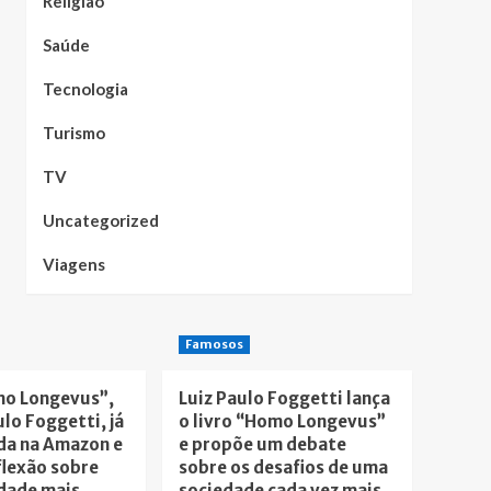
Religião
Saúde
Tecnologia
Turismo
TV
Uncategorized
Viagens
Famosos
mo Longevus”,
Luiz Paulo Foggetti lança
ulo Foggetti, já
o livro “Homo Longevus”
da na Amazon e
e propõe um debate
flexão sobre
sobre os desafios de uma
dade mais
sociedade cada vez mais