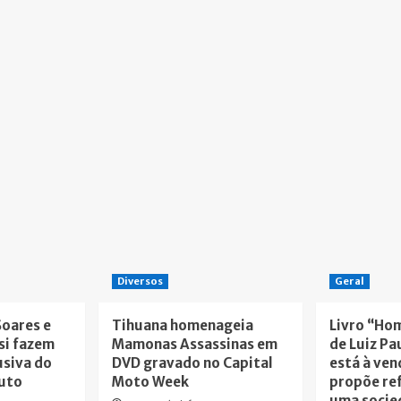
Diversos
Geral
Soares e
Tihuana homenageia
Livro “Ho
si fazem
Mamonas Assassinas em
de Luiz Pa
usiva do
DVD gravado no Capital
está à ven
tuto
Moto Week
propõe re
uma socie