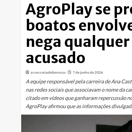
AgroPlay se p
boatos envolv
nega qualquer
acusado
assessoriadefamosos
7 de junho de 2026
A equipe responsável pela carreira de Ana Cast
nas redes sociais que associavam o nome da 
citado em vídeos que ganharam repercussão nos
AgroPlay afirmou que as informações divulgada