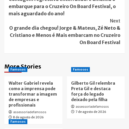
Navigation
embarque para o Cruzeiro On Board Festival, o
mais aguardado do ano!
Next
O grande dia chegou! Jorge & Mateus, Zé Neto &
Cristiano e Menos é Mais embarcam no Cruzeiro
On Board Festival
More Stories
Famosos
Famosos
Walter Gabriel revela
Gilberto Gil relembra
como a imprensa pode
Preta Gil e destaca
transformar a imagem
força do legado
de empresas e
deixado pela filha
profissionais
assessoriadefamosos
7 de agosto de 2026
assessoriadefamosos
8 de agosto de 2026
Famosos