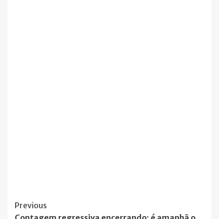
Post
Previous
Contagem regressiva encerrando: é amanhã o