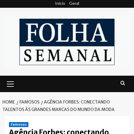
Skip
Início
Geral
to
content
Primary
Menu
HOME
FAMOSOS
AGÊNCIA FORBES: CONECTANDO
TALENTOS ÀS GRANDES MARCAS DO MUNDO DA MODA
Famosos
Agência Forbes: conectando