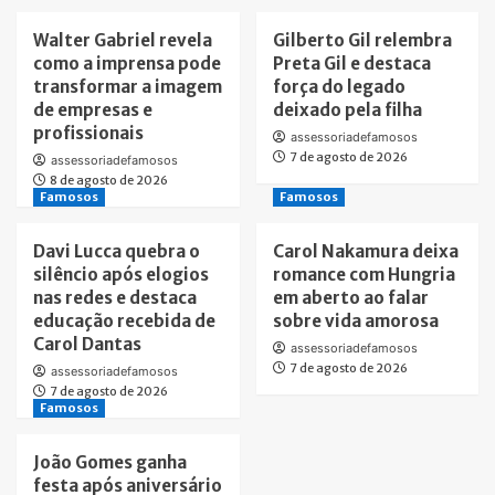
Walter Gabriel revela
Gilberto Gil relembra
como a imprensa pode
Preta Gil e destaca
transformar a imagem
força do legado
de empresas e
deixado pela filha
profissionais
assessoriadefamosos
7 de agosto de 2026
assessoriadefamosos
8 de agosto de 2026
Famosos
Famosos
Davi Lucca quebra o
Carol Nakamura deixa
silêncio após elogios
romance com Hungria
nas redes e destaca
em aberto ao falar
educação recebida de
sobre vida amorosa
Carol Dantas
assessoriadefamosos
7 de agosto de 2026
assessoriadefamosos
7 de agosto de 2026
Famosos
João Gomes ganha
festa após aniversário