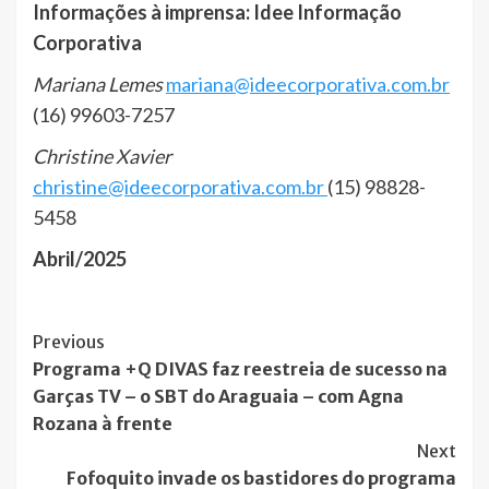
Informações à imprensa: Idee Informação
Corporativa
Mariana Lemes
mariana@ideecorporativa.com.br
(16) 99603-7257
Christine Xavier
christine@ideecorporativa.com.br
(15) 98828-
5458
Abril/2025
Post
Previous
Programa +Q DIVAS faz reestreia de sucesso na
Navigation
Garças TV – o SBT do Araguaia – com Agna
Rozana à frente
Next
Fofoquito invade os bastidores do programa