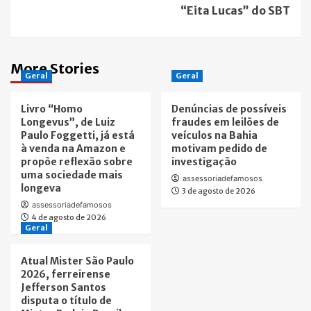
“Eita Lucas” do SBT
More Stories
Geral
Geral
Livro “Homo
Denúncias de possíveis
Longevus”, de Luiz
fraudes em leilões de
Paulo Foggetti, já está
veículos na Bahia
à venda na Amazon e
motivam pedido de
propõe reflexão sobre
investigação
uma sociedade mais
assessoriadefamosos
longeva
3 de agosto de 2026
assessoriadefamosos
4 de agosto de 2026
Geral
Atual Mister São Paulo
2026, ferreirense
Jefferson Santos
disputa o título de