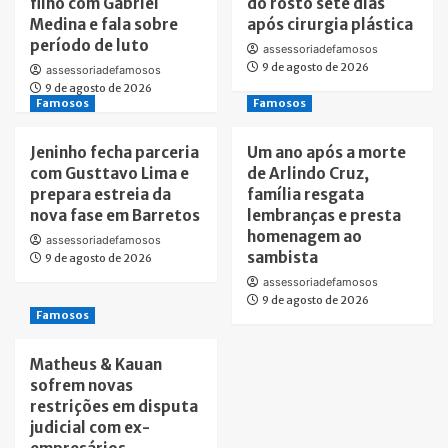
filho com Gabriel
do rosto sete dias
Medina e fala sobre
após cirurgia plástica
período de luto
assessoriadefamosos
9 de agosto de 2026
assessoriadefamosos
9 de agosto de 2026
Famosos
Famosos
Jeninho fecha parceria
Um ano após a morte
com Gusttavo Lima e
de Arlindo Cruz,
prepara estreia da
família resgata
nova fase em Barretos
lembranças e presta
homenagem ao
assessoriadefamosos
sambista
9 de agosto de 2026
assessoriadefamosos
9 de agosto de 2026
Famosos
Matheus & Kauan
sofrem novas
restrições em disputa
judicial com ex-