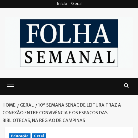
Skip
Início
Geral
to
content
Primary
Menu
HOME
GERAL
10ª SEMANA SENAC DE LEITURA TRAZ A
CONEXÃO ENTRE CONVIVÊNCIA E OS ESPAÇOS DAS
BIBLIOTECAS, NA REGIÃO DE CAMPINAS
Educação
Geral