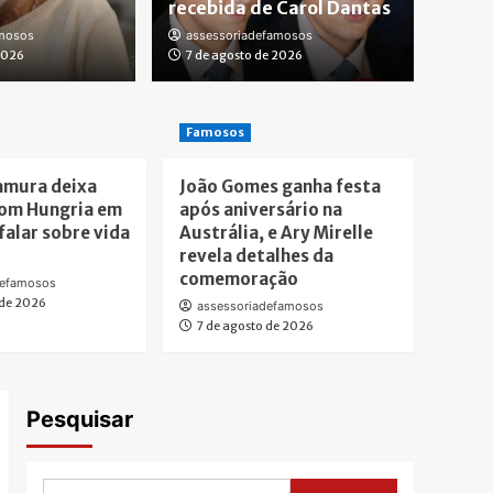
recebida de Carol Dantas
amosos
assessoriadefamosos
sos
2026
7 de agosto de 2026
7 de agosto de 2026
Famosos
amura deixa
João Gomes ganha festa
om Hungria em
após aniversário na
falar sobre vida
Austrália, e Ary Mirelle
revela detalhes da
comemoração
defamosos
 de 2026
assessoriadefamosos
7 de agosto de 2026
Pesquisar