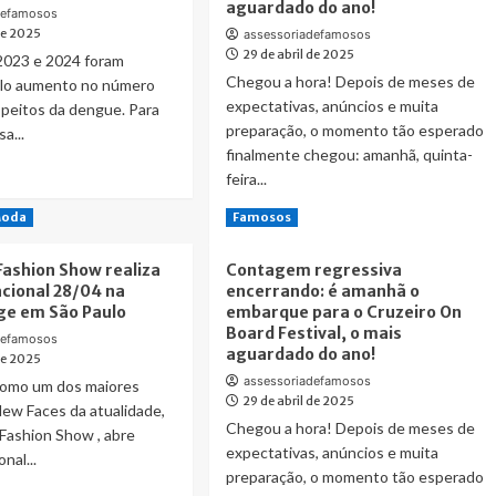
aguardado do ano!
defamosos
 de 2025
assessoriadefamosos
29 de abril de 2025
2023 e 2024 foram
Chegou a hora! Depois de meses de
lo aumento no número
expectativas, anúncios e muita
speitos da dengue. Para
preparação, o momento tão esperado
a...
finalmente chegou: amanhã, quinta-
ad
feira...
re
out
Read
Read More
oda
Famosos
istério
more
about
Fashion Show realiza
Contagem regressiva
úde
Contagem
acional 28/04 na
encerrando: é amanhã o
ça
regressiva
ge em São Paulo
embarque para o Cruzeiro On
mpanha
encerrando:
Board Festival, o mais
e
é
defamosos
aguardado do ano!
de
 de 2025
amanhã
o
assessoriadefamosos
omo um dos maiores
ngue,
29 de abril de 2025
embarque
New Faces da atualidade,
de
para
Chegou a hora! Depois de meses de
Fashion Show , abre
o
expectativas, anúncios e muita
nal...
ve”
Cruzeiro
preparação, o momento tão esperado
inada
On
ad