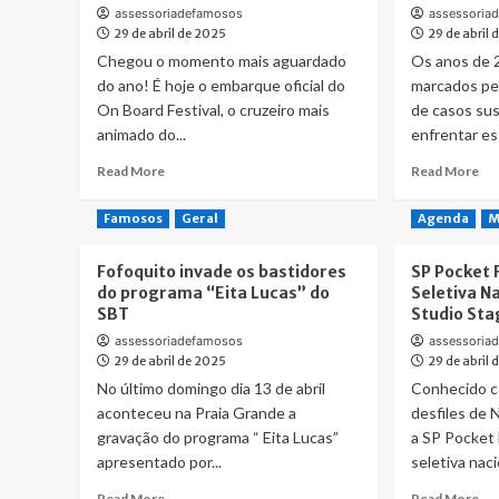
assessoriadefamosos
assessoria
29 de abril de 2025
29 de abril
Chegou o momento mais aguardado
Os anos de 
do ano! É hoje o embarque oficial do
marcados pe
On Board Festival, o cruzeiro mais
de casos su
animado do...
enfrentar ess
Read
Re
Read More
Read More
more
mo
about
ab
Famosos
Geral
Agenda
M
O
Min
grande
de
Fofoquito invade os bastidores
SP Pocket 
dia
Sa
do programa “Eita Lucas” do
Seletiva N
chegou!
lan
SBT
Studio Sta
Jorge
ca
&
“S
assessoriadefamosos
assessoria
Mateus,
po
29 de abril de 2025
29 de abril
Zé
ser
No último domingo dia 13 de abril
Conhecido c
Neto
de
aconteceu na Praia Grande a
desfiles de 
&
po
gravação do programa “ Eita Lucas”
a SP Pocket 
Cristiano
ser
apresentado por...
seletiva nacio
e
gra
Menos
ass
Read
Re
Read More
Read More