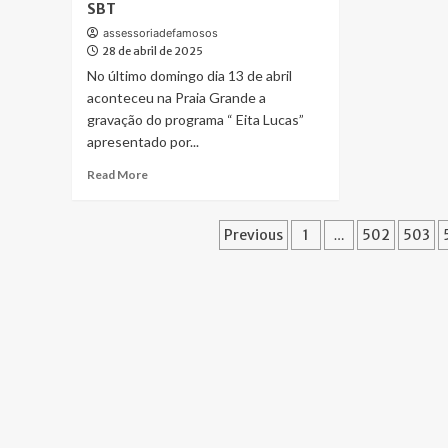
SBT
Como
e
Henrique
dic
assessoriadefamosos
28 de abril de 2025
Trader
Criou
No último domingo dia 13 de abril
um
aconteceu na Praia Grande a
Império
gravação do programa “ Eita Lucas”
com
apresentado por...
Mais
de
Read
Read More
9
more
Mil
about
Alunos
Paginação
Fofoquito
Previous
1
…
502
503
e
invade
de
Resultados
os
Reais
bastidores
posts
do
programa
“Eita
Lucas”
do
SBT