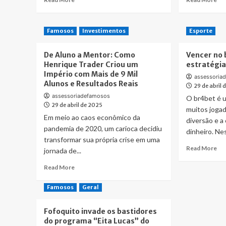
é
pel
more
mo
Mais
Cal
about
ab
embarcam
Fofoquito
SP
Famosos
Investimentos
Esporte
no
invade
Po
Cruzeiro
os
Fa
On
De Aluno a Mentor: Como
Vencer no
bastidores
Sh
Board
Henrique Trader Criou um
estratégia
do
rea
Festival
Império com Mais de 9 Mil
programa
Sel
assessoria
Alunos e Resultados Reais
“Eita
Nac
29 de abril
Lucas”
28
assessoriadefamosos
O br4bet é u
do
na
29 de abril de 2025
muitos joga
SBT
Stu
Em meio ao caos econômico da
diversão e a
St
pandemia de 2020, um carioca decidiu
dinheiro. Nes
em
transformar sua própria crise em uma
Sã
Re
Read More
jornada de...
Pa
mo
Read
ab
Read More
more
Ve
about
no
Famosos
Geral
De
br
Aluno
mi
Fofoquito invade os bastidores
a
co
do programa “Eita Lucas” do
Mentor:
est