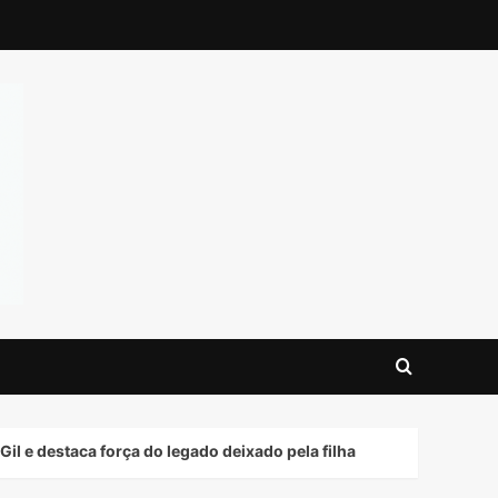
 força do legado deixado pela filha
Davi Lucca quebr