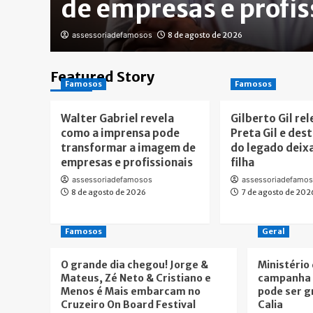
de empresas e profis
assessoriadefamosos
8 de agosto de 2026
Featured Story
Famosos
Famosos
Walter Gabriel revela
Gilberto Gil re
como a imprensa pode
Preta Gil e des
transformar a imagem de
do legado deix
empresas e profissionais
filha
assessoriadefamosos
assessoriadefamo
8 de agosto de 2026
7 de agosto de 202
Famosos
Geral
O grande dia chegou! Jorge &
Ministério
Mateus, Zé Neto & Cristiano e
campanha 
Menos é Mais embarcam no
pode ser g
Cruzeiro On Board Festival
Calia