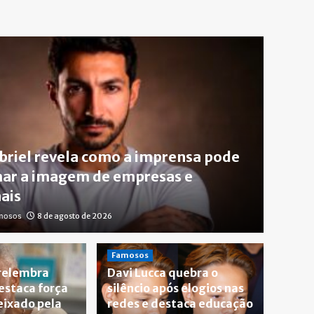
briel revela como a imprensa pode
ar a imagem de empresas e
ais
amosos
8 de agosto de 2026
to Gil relembra Preta Gil e
Famosos
 relembra
Davi Lucca quebra o
a força do legado deixado
destaca força
silêncio após elogios nas
eixado pela
redes e destaca educação