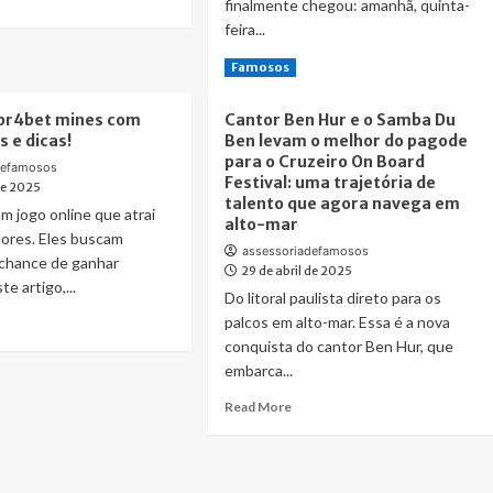
finalmente chegou: amanhã, quinta-
a
Board
re
ia
feira...
Festival,
out
o
Read
Read More
Famosos
mais
cket
more
aguardado
shion
about
do
 br4bet mines com
Cantor Ben Hur e o Samba Du
ow
Contagem
ano!
s e dicas!
Ben levam o melhor do pagode
liza
regressiva
para o Cruzeiro On Board
etiva
encerrando:
defamosos
Festival: uma trajetória de
ional
 de 2025
é
talento que agora navega em
/04
amanhã
m jogo online que atrai
alto-mar
o
dores. Eles buscam
dio
embarque
assessoriadefamosos
 chance de ganhar
age
29 de abril de 2025
para
te artigo,...
o
Do litoral paulista direto para os
o
Cruzeiro
ad
palcos em alto-mar. Essa é a nova
ulo
On
re
conquista do cantor Ben Hur, que
Board
out
embarca...
Festival,
ncer
o
Read
Read More
mais
4bet
more
aguardado
nes
about
do
m
Cantor
ano!
ratégias
Ben