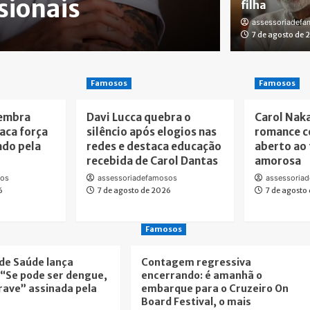
sionais
filha
filha
assessoriadef
assessoriadefamo
7 de agosto de 
Famosos
Famosos
lembra
Davi Lucca quebra o
Carol Nak
taca força
silêncio após elogios nas
romance c
ado pela
redes e destaca educação
aberto ao 
recebida de Carol Dantas
amorosa
sos
assessoriadefamosos
assessoria
6
7 de agosto de 2026
7 de agosto
Famosos
 de Saúde lança
Contagem regressiva
“Se pode ser dengue,
encerrando: é amanhã o
rave” assinada pela
embarque para o Cruzeiro On
Board Festival, o mais