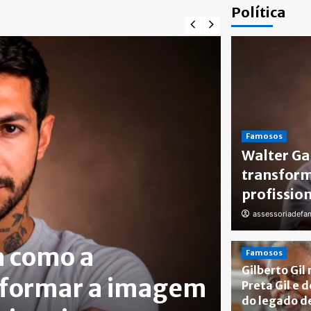
Política
Famosos
Walter Ga
transform
profission
assessoriadef
Famosos
a como a
Gilber
Famosos
Gilberto Gil
sformar a imagem
destac
Preta Gil e 
do legado d