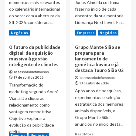
momentos mais relevantes
Jonas Almeida costuma
até
ressignifica
do calendário internacional
fazer no início de cada
2028
materiais
do setor com a abertura da
encontro da sua mentoria
e
SIL 2026, considerada...
Liderança Next Level. Ela...
cria
móveis
Read
Read
Read More
Read More
Negócios
Empresas
Negócios
com
more
more
história
about
about
O futuro da publicidade
Grupo Monte Sião se
Sophia
“Jonas
digital: da aquisição
prepara para
Martins
Almeida”,
massiva à gestão
lançamento de
lidera
o
inteligente de clientes
genética bovina e já
Live
escritor
destaca Touro Sião 02
Session
que
assessoriadefamosos
17 de abril de 2026
da
ensina
assessoriadefamosos
Vision
13 de abril de 2026
líderes
Transformação do
Supra
a
Após anos de pesquisas,
marketing segundo André
Partners
subirem
experimentos e seleção
Viana. Do clique ao
na
de
estratégica dos melhores
relacionamento como
abertura
nível
animais disponíveis, o
vantagem competitiva.
da
por
Grupo Monte Sião
Objetivo Explorar a
SIL
dentro
2026
anunciou no início desta...
evolução da publicidade
digital,...
Read
Read More
Eventos
Negócios