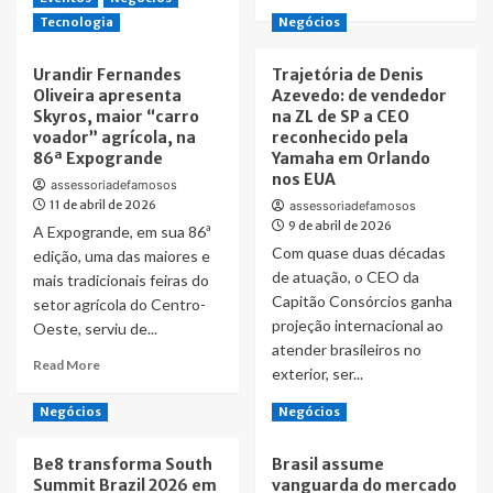
more
Read
Read More
Tecnologia
Negócios
about
more
Grupo
about
Urandir Fernandes
Trajetória de Denis
Monte
O
Oliveira apresenta
Azevedo: de vendedor
Sião
futuro
Skyros, maior “carro
na ZL de SP a CEO
se
da
voador” agrícola, na
reconhecido pela
prepara
publicidade
86ª Expogrande
Yamaha em Orlando
para
digital:
nos EUA
lançamento
da
assessoriadefamosos
de
11 de abril de 2026
aquisição
assessoriadefamosos
genética
massiva
9 de abril de 2026
A Expogrande, em sua 86ª
bovina
à
Com quase duas décadas
edição, uma das maiores e
e
gestão
de atuação, o CEO da
mais tradicionais feiras do
já
inteligente
Capitão Consórcios ganha
setor agrícola do Centro-
destaca
de
projeção internacional ao
Touro
Oeste, serviu de...
clientes
Sião
atender brasileiros no
Read
Read More
02
exterior, ser...
more
about
Read
Read More
Negócios
Negócios
Urandir
more
Fernandes
about
Be8 transforma South
Brasil assume
Oliveira
Trajetória
Summit Brazil 2026 em
vanguarda do mercado
apresenta
de