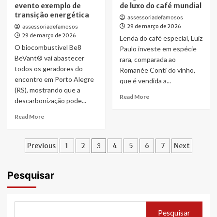
evento exemplo de
de luxo do café mundial
Skyros,
Denis
transição energética
maior
Azevedo:
assessoriadefamosos
“carro
29 de março de 2026
de
assessoriadefamosos
voador”
29 de março de 2026
vendedor
Lenda do café especial, Luiz
agrícola,
na
O biocombustível Be8
Paulo investe em espécie
na
ZL
BeVant® vai abastecer
rara, comparada ao
86ª
de
todos os geradores do
Romanée Conti do vinho,
Expogrande
SP
encontro em Porto Alegre
que é vendida a...
a
(RS), mostrando que a
CEO
Read
Read More
descarbonização pode...
reconhecido
more
pela
about
Read
Read More
Yamaha
Brasil
more
em
assume
about
Orlando
Paginação
vanguarda
Be8
Previous
1
2
3
4
5
6
7
Next
nos
do
transforma
EUA
de
mercado
South
de
Summit
posts
Pesquisar
luxo
Brazil
do
2026
café
em
mundial
evento
Pesquisar
exemplo