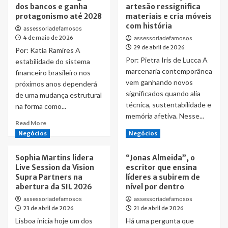
dos bancos e ganha
artesão ressignifica
protagonismo até 2028
materiais e cria móveis
com história
assessoriadefamosos
4 de maio de 2026
assessoriadefamosos
29 de abril de 2026
Por: Katia Ramires A
Por: Pietra Iris de Lucca A
estabilidade do sistema
marcenaria contemporânea
financeiro brasileiro nos
vem ganhando novos
próximos anos dependerá
significados quando alia
de uma mudança estrutural
técnica, sustentabilidade e
na forma como...
memória afetiva. Nesse...
Read
Read More
more
Read
Read More
Negócios
Negócios
about
more
Prevenção
about
Sophia Martins lidera
“Jonas Almeida”, o
jurídica
Com
Live Session da Vision
escritor que ensina
redefine
mais
Supra Partners na
líderes a subirem de
estratégia
de
abertura da SIL 2026
nível por dentro
dos
30
bancos
anos
assessoriadefamosos
assessoriadefamosos
23 de abril de 2026
e
21 de abril de 2026
na
ganha
marcenaria,
Lisboa inicia hoje um dos
Há uma pergunta que
protagonismo
artesão