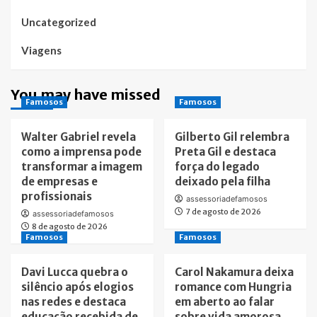
Uncategorized
Viagens
You may have missed
Famosos
Famosos
Walter Gabriel revela
Gilberto Gil relembra
como a imprensa pode
Preta Gil e destaca
transformar a imagem
força do legado
de empresas e
deixado pela filha
profissionais
assessoriadefamosos
7 de agosto de 2026
assessoriadefamosos
8 de agosto de 2026
Famosos
Famosos
Davi Lucca quebra o
Carol Nakamura deixa
silêncio após elogios
romance com Hungria
nas redes e destaca
em aberto ao falar
educação recebida de
sobre vida amorosa