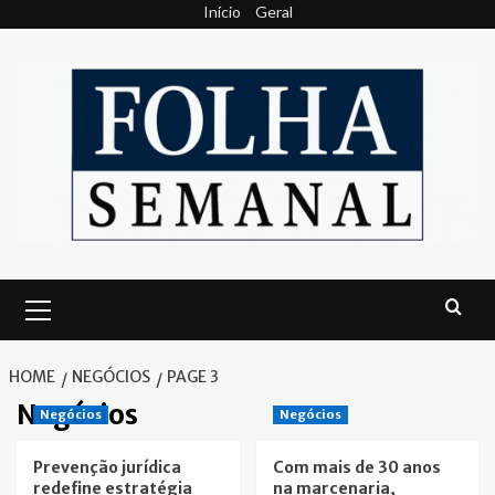
Skip
Início
Geral
to
content
Primary
Menu
HOME
NEGÓCIOS
PAGE 3
Negócios
Negócios
Negócios
Prevenção jurídica
Com mais de 30 anos
redefine estratégia
na marcenaria,