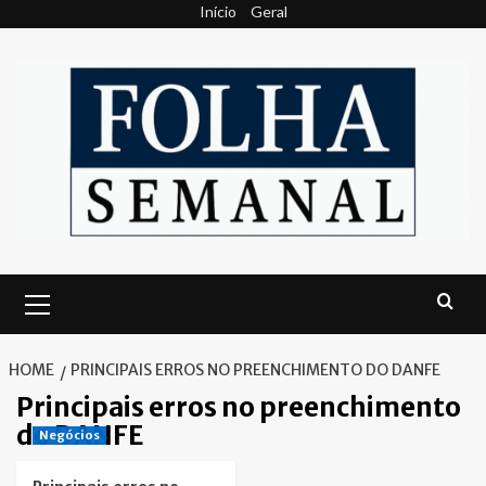
Skip
Início
Geral
to
content
Primary
Menu
HOME
PRINCIPAIS ERROS NO PREENCHIMENTO DO DANFE
Principais erros no preenchimento
do DANFE
Negócios