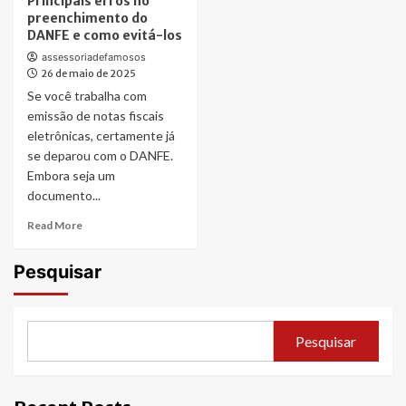
Principais erros no
preenchimento do
DANFE e como evitá-los
assessoriadefamosos
26 de maio de 2025
Se você trabalha com
emissão de notas fiscais
eletrônicas, certamente já
se deparou com o DANFE.
Embora seja um
documento...
Read
Read More
more
about
Pesquisar
Principais
erros
no
preenchimento
Pesquisar
do
DANFE
e
como