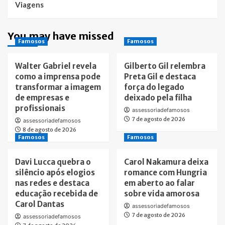
Viagens
You may have missed
Famosos
Famosos
Walter Gabriel revela
Gilberto Gil relembra
como a imprensa pode
Preta Gil e destaca
transformar a imagem
força do legado
de empresas e
deixado pela filha
profissionais
assessoriadefamosos
7 de agosto de 2026
assessoriadefamosos
8 de agosto de 2026
Famosos
Famosos
Davi Lucca quebra o
Carol Nakamura deixa
silêncio após elogios
romance com Hungria
nas redes e destaca
em aberto ao falar
educação recebida de
sobre vida amorosa
Carol Dantas
assessoriadefamosos
7 de agosto de 2026
assessoriadefamosos