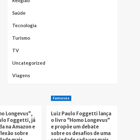
Religião
Saúde
Tecnologia
Turismo
TV
Uncategorized
Viagens
Famosos
mo Longevus”,
Luiz Paulo Foggetti lança
ulo Foggetti, já
o livro “Homo Longevus”
da na Amazon e
e propõe um debate
flexão sobre
sobre os desafios de uma
dade mais
sociedade cada vez mais