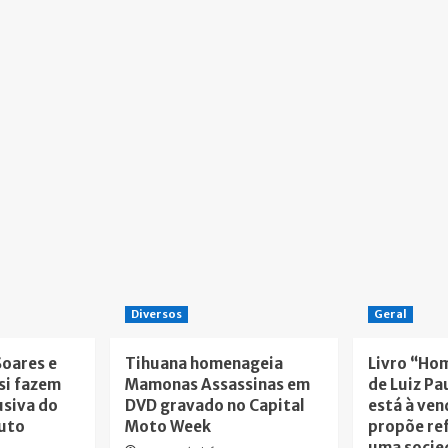
Diversos
Geral
Soares e
Tihuana homenageia
Livro “Ho
si fazem
Mamonas Assassinas em
de Luiz Pa
usiva do
DVD gravado no Capital
está à ven
tuto
Moto Week
propõe re
uma socie