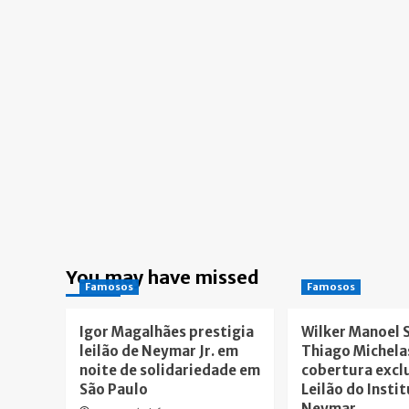
You may have missed
Famosos
Famosos
Igor Magalhães prestigia
Wilker Manoel 
leilão de Neymar Jr. em
Thiago Michela
noite de solidariedade em
cobertura excl
São Paulo
Leilão do Insti
Neymar