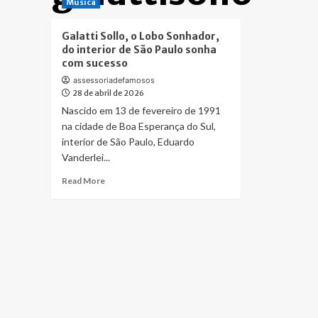
Música
Galatti Sollo, o Lobo Sonhador,
do interior de São Paulo sonha
com sucesso
assessoriadefamosos
28 de abril de 2026
Nascido em 13 de fevereiro de 1991
na cidade de Boa Esperança do Sul,
interior de São Paulo, Eduardo
Vanderlei...
Read
Read More
more
about
Galatti
Sollo,
o
Lobo
Sonhador,
do
interior
de