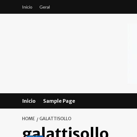
Skip
Início
Geral
to
content
Inicio
Sample Page
HOME
GALATTISOLLO
galattisollo