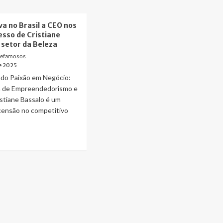
va no Brasil a CEO nos
esso de Cristiane
 setor da Beleza
defamosos
de 2025
do Paixão em Negócio:
a de Empreendedorismo e
stiane Bassalo é um
ensão no competitivo
ad
re
out
cutiva
sil
O
s