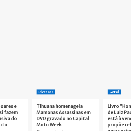
Diversos
Geral
Soares e
Tihuana homenageia
Livro “Ho
si fazem
Mamonas Assassinas em
de Luiz Pa
usiva do
DVD gravado no Capital
está à ven
tuto
Moto Week
propõe re
uma socie