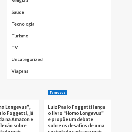
Religião
Saúde
Tecnologia
Turismo
TV
Uncategorized
Viagens
Famosos
mo Longevus”,
Luiz Paulo Foggetti lança
ulo Foggetti, já
o livro “Homo Longevus”
da na Amazon e
e propõe um debate
flexão sobre
sobre os desafios de uma
dade mais
sociedade cada vez mais