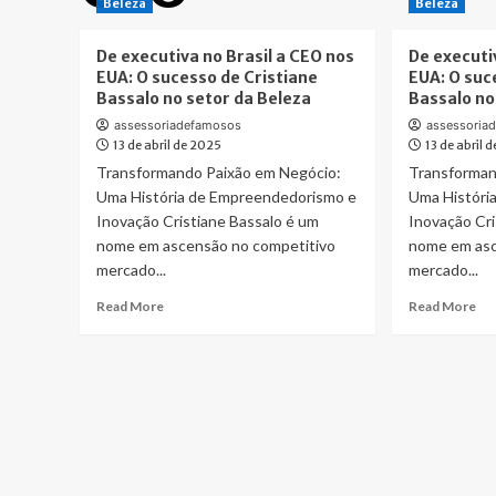
Beleza
Beleza
De executiva no Brasil a CEO nos
De executi
EUA: O sucesso de Cristiane
EUA: O suc
Bassalo no setor da Beleza
Bassalo no
assessoriadefamosos
assessoria
13 de abril de 2025
13 de abril 
Transformando Paixão em Negócio:
Transforman
Uma História de Empreendedorismo e
Uma Históri
Inovação Cristiane Bassalo é um
Inovação Cri
nome em ascensão no competitivo
nome em asc
mercado...
mercado...
Read
Re
Read More
Read More
more
mo
about
ab
De
De
executiva
exe
no
no
Brasil
Bra
a
a
CEO
CE
nos
no