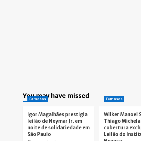
You may have missed
Famosos
Famosos
Igor Magalhães prestigia
Wilker Manoel 
leilão de Neymar Jr. em
Thiago Michela
noite de solidariedade em
cobertura excl
São Paulo
Leilão do Insti
Neymar